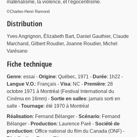
matérialisme, la violence, et l'égocentrisme.
©Charles-Henri Ramond
Distribution
Yves Angrignon, Élizabeth Bart, Daniel Gauthier, Claude
Marchand, Gilbert Roudier, Joanne Roudier, Michel
Varésano
Fiche technique
Genre
: essai -
Origine
: Québec, 1971 -
Durée
: 1h22 -
Langue V.O.
: Français -
Visa
: NC -
Première
: 28
octobre 1971 à Montréal (Festival International du
Cinéma en 16mm) -
Sortie en salles
: jamais sorti en
salle -
Tournage
: été 1970 à Montréal
Réalisation
: Fernand Bélanger -
Scénario
: Fernand
Bélanger -
Production
: Laurence Paré -
Société de
production
: Office national du film du Canada (ONF) -