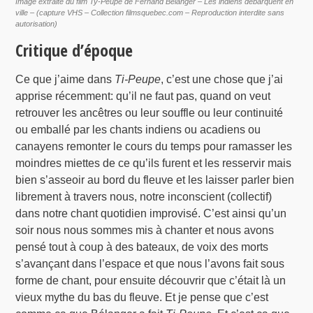
Image extraite du film Ty-Peupe de Fernand Bélanger – Les indiens débarquent en
ville – (capture VHS – Collection filmsquebec.com – Reproduction interdite sans
autorisation)
Critique d’époque
Ce que j’aime dans
Ti-Peupe
, c’est une chose que j’ai
apprise récemment: qu’il ne faut pas, quand on veut
retrouver les ancêtres ou leur souffle ou leur continuité
ou emballé par les chants indiens ou acadiens ou
canayens remonter le cours du temps pour ramasser les
moindres miettes de ce qu’ils furent et les resservir mais
bien s’asseoir au bord du fleuve et les laisser parler bien
librement à travers nous, notre inconscient (collectif)
dans notre chant quotidien improvisé. C’est ainsi qu’un
soir nous nous sommes mis à chanter et nous avons
pensé tout à coup à des bateaux, de voix des morts
s’avançant dans l’espace et que nous l’avons fait sous
forme de chant, pour ensuite découvrir que c’était là un
vieux mythe du bas du fleuve. Et je pense que c’est