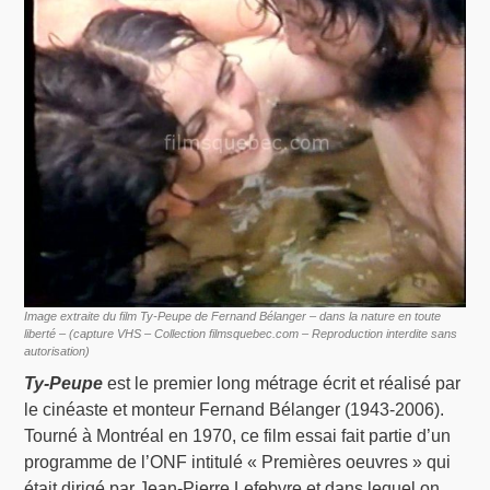
Image extraite du film Ty-Peupe de Fernand Bélanger – dans la nature en toute
liberté – (capture VHS – Collection filmsquebec.com – Reproduction interdite sans
autorisation)
Ty-Peupe
est le premier long métrage écrit et réalisé par
le cinéaste et monteur Fernand Bélanger (1943-2006).
Tourné à Montréal en 1970, ce film essai fait partie d’un
programme de l’ONF intitulé « Premières oeuvres » qui
était dirigé par Jean-Pierre Lefebvre et dans lequel on