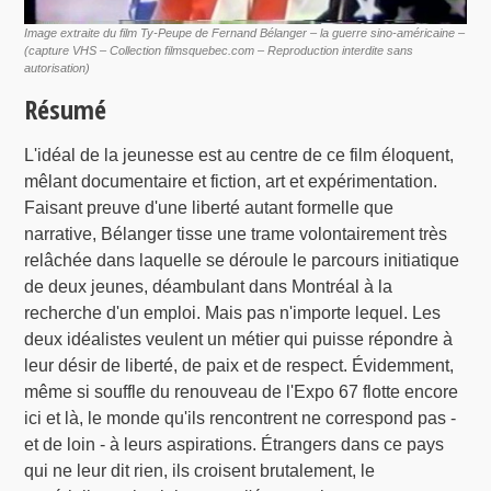
Image extraite du film Ty-Peupe de Fernand Bélanger – la guerre sino-américaine –
(capture VHS – Collection filmsquebec.com – Reproduction interdite sans
autorisation)
Résumé
L'idéal de la jeunesse est au centre de ce film éloquent,
mêlant documentaire et fiction, art et expérimentation.
Faisant preuve d'une liberté autant formelle que
narrative, Bélanger tisse une trame volontairement très
relâchée dans laquelle se déroule le parcours initiatique
de deux jeunes, déambulant dans Montréal à la
recherche d'un emploi. Mais pas n'importe lequel. Les
deux idéalistes veulent un métier qui puisse répondre à
leur désir de liberté, de paix et de respect. Évidemment,
même si souffle du renouveau de l'Expo 67 flotte encore
ici et là, le monde qu'ils rencontrent ne correspond pas -
et de loin - à leurs aspirations. Étrangers dans ce pays
qui ne leur dit rien, ils croisent brutalement, le