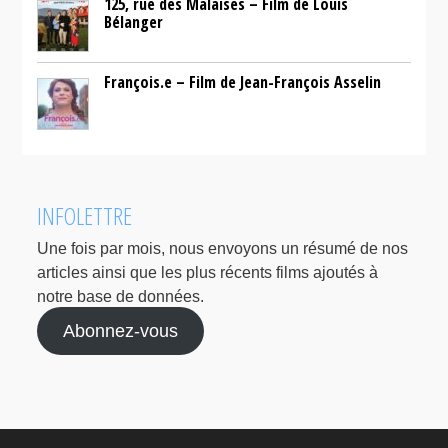
125, rue des Malaises – Film de Louis
Bélanger
François.e – Film de Jean-François Asselin
INFOLETTRE
Une fois par mois, nous envoyons un résumé de nos
articles ainsi que les plus récents films ajoutés à
notre base de données.
Abonnez-vous