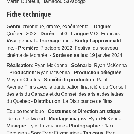
Martin Dubreuil, Hamadou Savadogo
Fiche technique
Genre
: chronique, drame, expérimental -
Origine
:
Québec, 2022 -
Durée
: 1h03 -
Langue V.O.
: Français -
Visa
: général -
Tournage
: inc. -
Budget approximatif
:
inc. -
Première
: 7 octobre 2022, Festival du nouveau
cinéma de Montréal -
Sortie en salles
: 19 janvier 2024
Réalisation
: Ryan McKenna -
Scénario
: Ryan McKenna
-
Production
: Ryan McKenna -
Production déléguée
:
Miryam Charles -
Société de production
: Pacific
Avenue Films avec la participation financière du Conseil
des arts du Canada et du Conseil des arts et des lettres
du Québec -
Distribution
: La Distributrice de films
Équipe technique -
Costumes
et
Direction artistique
:
Becca Blackwood -
Montage images
: Ryan McKenna –
Musique
: Tyler Fitzmaurice -
Photographie
: Clark
Ferguson -
Son
: Tyler Fitzmaurice -
Tableaux
: Evin