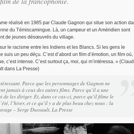
film de la francophonie.
ame réalisé en 1985 par Claude Gagnon qui situe son action da
enne du Témiscamingue. Là, un campeur et un Améridien sont
nt de jeunes désœuvrés du village.
sur le racisme entre les Indiens et les Blancs. Si les gens le
e suis un peu déçu. C’est d’abord un film d’émotion, un film où,
e, c’est intense. C’est surtout ça, moi, qui m’intéressa. » (Clau
lt dans La Presse)
ntéressant. Parce que les personnages de Gagnon ne
nt jamais à ceux des autres films. Parce qu’il a une
i de les diriger. Et, dans ce cas-ci, parce qu’il filme le
été, l’hiver, et ce qu’il y a de plus beau chez nous : la
uvage – Serge Dussault, La Presse