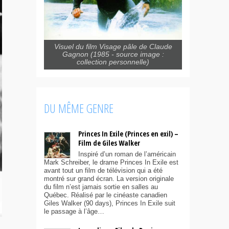
Visuel du film Visage pâle de Claude
Gagnon (1985 - source image :
collection personnelle)
DU MÊME GENRE
Princes In Exile (Princes en exil) –
Film de Giles Walker
Inspiré d’un roman de l’américain
Mark Schreiber, le drame Princes In Exile est
avant tout un film de télévision qui a été
montré sur grand écran. La version originale
du film n’est jamais sortie en salles au
Québec. Réalisé par le cinéaste canadien
Giles Walker (90 days), Princes In Exile suit
le passage à l’âge…