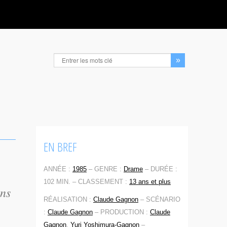
EN BREF
ANNÉE :
1985
–
GENRE :
Drame
–
DURÉE :
102 MIN. –
CLASSEMENT :
13 ans et plus
ans
RÉALISATION :
Claude Gagnon
–
SCÉNARIO
:
Claude Gagnon
–
PRODUCTION :
Claude
Gagnon
,
Yuri Yoshimura-Gagnon
–