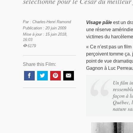
sélectionné pour le César du meilleur 
Par : Charles-Henri Ramond
Visage pâle
est un dr
Publication : 20 juin 2009
une réserve amérindi
Mise à jour : 15 juin 2018,
victimes du harcèleme
16:03
6179
« Ce n’est pas un film 
perçoivent tomme ça. j
point de vue dramatiqu
Share this Film:
Gagnon à Luc Perreau
Un film i
ressemble
façon à lu
Québec, l’
nature sa