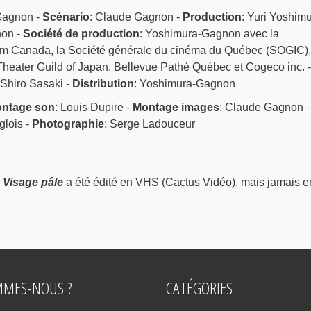
Gagnon -
Scénario
: Claude Gagnon -
Production
: Yuri Yoshimu
on -
Société de production
: Yoshimura-Gagnon avec la
film Canada, la Société générale du cinéma du Québec (SOGIC),
Theater Guild of Japan, Bellevue Pathé Québec et Cogeco inc. -
 Shiro Sasaki -
Distribution
: Yoshimura-Gagnon
ntage son
: Louis Dupire -
Montage images
: Claude Gagnon 
glois -
Photographie
: Serge Ladouceur
,
Visage pâle
a été édité en VHS (Cactus Vidéo), mais jamais e
MMES-NOUS ?
CATÉGORIES