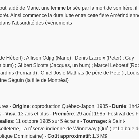
but, aidé de Marie, une femme brisée par la mort de son frère, il
forêt. Ainsi commence la dure lutte entre cette fière Amérindienn
dans l'absurdité des événements
e Hébert) ; Allison Odjig (Marie) ; Denis Lacroix (Peter) ; Guy
 bum) ; Gilbert Sicotte (Jacques, un bum) ; Marcel Leboeuf (Rob
rdins (Fernand) ; Chief Josie Mathias (le père de Peter) ; Loui
ine Séguin (la fille de Montréal)
ures -
Origine
: coproduction Québec-Japon, 1985 -
Durée
: 1h42
s -
Visa
: 13 ans et plus -
Première
: 29 août 1985, Festival des F
salles
: 11 octobre 1985 sur 5 écrans -
Tournage
: à Saint-
Belleterre, La réserve indienne de Winneway (Qué.) et La baie d
lique Dominicaine) -
Coût approximatif
: 1,3 M$