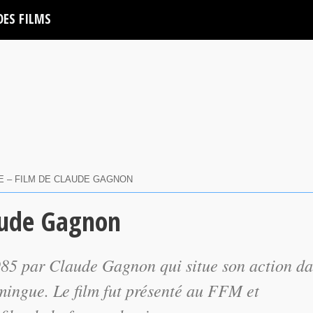
DES FILMS
E – FILM DE CLAUDE GAGNON
laude Gagnon
985 par Claude Gagnon qui situe son action d
ingue. Le film fut présenté au FFM et