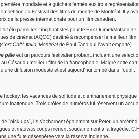
n première mondiale et à guichets fermés aux trois représentatio
mpétition au Festival des films du monde de Montréal. Il y avai
prix de la presse internationale pour un film canadien.
m fut élu parmi les cinq finalistes pour le Prix Ouimet/Molson de
iques de cinéma (AQCC) destiné à récompenser le meilleur film
(c’est
Caffè Italia, Montréal
de Paul Tana qui l’avait emporté).
ge pâle
eut un parcours festivalier probant, incluant une sélectio
n au César du meilleur film de la francophonie. Malgré cette carr
 eu une diffusion modeste et est aujourd’hui tombé dans l’oubli.
de hockey, les vacances de solitude et d'entraînement physique
nure inattendue. Trois drôles de numéros lui réservent un accuei
de "pick-ups", ils s'acharnent également sur Peter, un amérind
lagues et mauvais coups mènent soudainement à la tragédie. C.H
dans une fuite désespérée vers la réserve indienne.