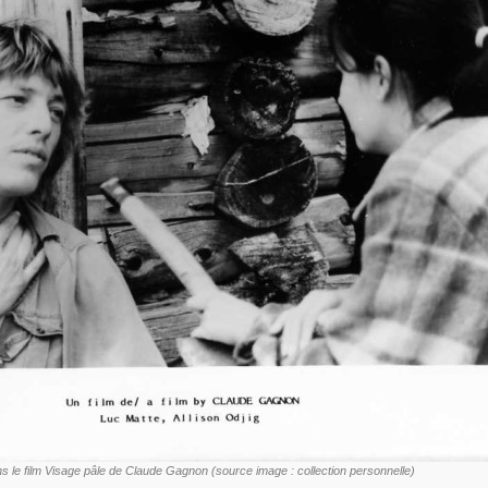
ns le film Visage pâle de Claude Gagnon (source image : collection personnelle)