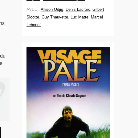
AVEC :
Allison Odjig
,
Denis Lacroix
,
Gilbert
Sicotte
,
Guy Thauvette
,
Luc Matte
,
Marcel
ns
Leboeuf
 du
de