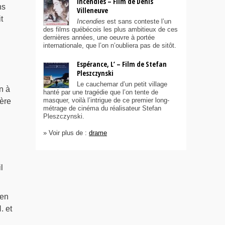
Incendies – Film de Denis
ns
Villeneuve
t
Incendies
est sans conteste l’un
des films québécois les plus ambitieux de ces
dernières années, une oeuvre à portée
internationale, que l’on n’oubliera pas de sitôt.
Espérance, L’ – Film de Stefan
Pleszczynski
Le cauchemar d’un petit village
n à
hanté par une tragédie que l’on tente de
masquer, voilà l’intrigue de ce premier long-
ière
métrage de cinéma du réalisateur Stefan
Pleszczynski.
» Voir plus de :
drame
l
ien
. et