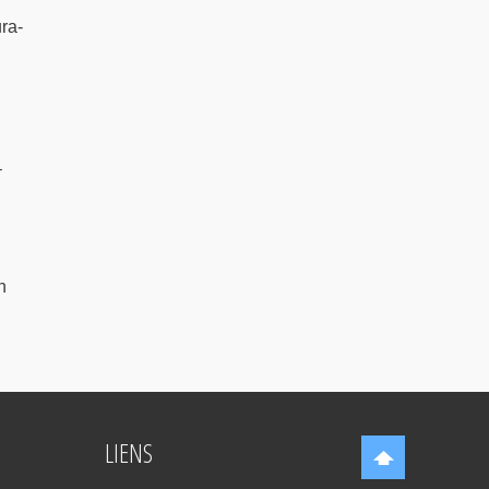
ra-
–
n
LIENS