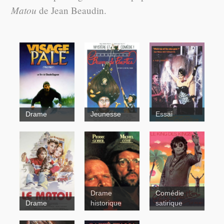
Matou
de Jean Beaudin.
Visage pâle
Memoirs
Drame
Jeunesse
Essai
Opération
beurre de
pinottes
Drame
Comédie
Drame
historique
satirique