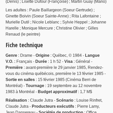
(Denis) ; Lisette Dufour (Françoise) ; Martin Guay (Mario)
Les adultes : Paule Baillargeon (Soeur Gertrude) ;
Ginette Boivin (Soeur Sainte-Anne) ; Rita Lafontaine ;
Murielle Dutil ; Nicole Leblanc ; Sylvie Heppel ; Johanne
Harelle ; Monique Mercure ; Christine Olivier ; Gilles
Renaud (le peintre)
Fiche technique
Genre
: Drame -
Origine
: Québec, © 1984 -
Langue
V.O. :
Français -
Durée
: 1 h 52 -
Visa
: Général -
Première
: avant-première le 29 janvier 1985, Rendez-
vous du cinéma québécois, première le 13 février 1985 -
Sortie en salles
: 15 février 1985 (Cinéma Berri de
Montréal) -
Tournage
: 19 septembre au 12 novembre
1983 à Montréal -
Budget approximatif
: 1,7 M$
Réalisation
: Claude Jutra -
Scénario
: Louise Rinfret,
Claude Jutra -
Producteurs exécutifs
: Pierre Lamy,
Jean Dansereau -
Sociétés de production
: Office