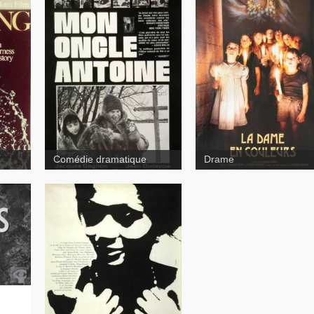
Mon oncle Antoine
La dame 
couleurs
Comédie dramatique
Drame
À tout prendre
tes