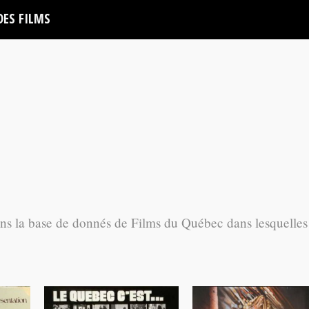
DES FILMS
ans la base de donnés de Films du Québec dans lesquelles