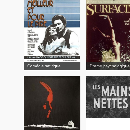
Un
mariage qui fait rire et qui
Surfacing
fait mal
Comédie satirique
Drame psychologique
Les mains net
Kamouraska