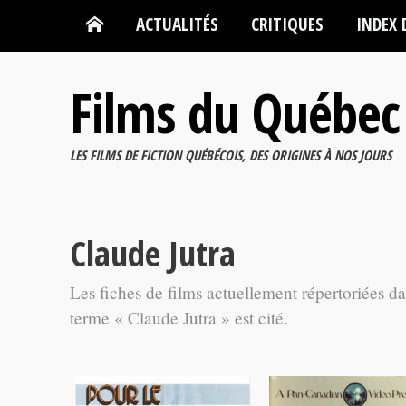
ACTUALITÉS
CRITIQUES
INDEX 
Films du Québec
LES FILMS DE FICTION QUÉBÉCOIS, DES ORIGINES À NOS JOURS
Claude Jutra
Les fiches de films actuellement répertoriées d
terme « Claude Jutra » est cité.