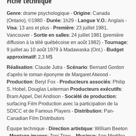
Fiche technique
Genre
: drame psychologique -
Origine
: Canada
(Ontario), ©1980 -
Durée
: 1h29 -
Langue V.O.
: Anglais -
Visa
: 13 ans et plus -
Première
: 23 juillet 1981,
Vancouver -
Sortie en salles
: 24 juillet 1981 (première
diffusion à la télé québécoise en août 1982) -
Tournage
:
9 juillet au 10 août 1979 à Madawaska (Ont.) -
Budget
approximatif
: 2,3 M$
Réalisation
: Claude Jutra -
Scénario
: Bernard Gordon
d'après le roman éponyme de Margaret Atwood -
Production
: Beryl Fox -
Producteurs associés
: Philip
S. Hobel, Douglas Leiterman
Producteurs exécutifs
:
Bram Appel, Del Andison -
Société de production
:
surfacing Film Production avec la participation de la
SDICC et de Famous Players -
Distribution
: Pan-
Canadian Film Distributors
Équipe technique -
Direction artistique
: William Beeton
-
Montage images
: Toni Trow –
Musique
: Ann Mortifee