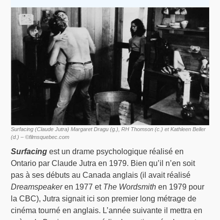
Surfacing (Claude Jutra) Margaret Dragu (g.), RH Thomson (c.) et Kathleen Beller
(d.) – ©filmsquebec.com
Surfacing
est un drame psychologique réalisé en
Ontario par Claude Jutra en 1979. Bien qu’il n’en soit
pas à ses débuts au Canada anglais (il avait réalisé
Dreamspeaker
en 1977 et
The Wordsmith
en 1979 pour
la CBC), Jutra signait ici son premier long métrage de
cinéma tourné en anglais. L’année suivante il mettra en