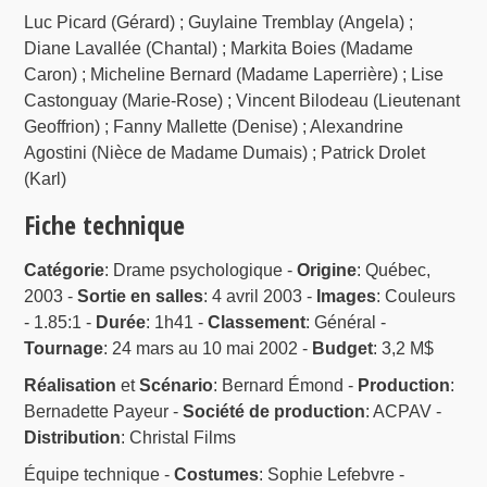
Luc Picard (Gérard) ; Guylaine Tremblay (Angela) ;
Diane Lavallée (Chantal) ; Markita Boies (Madame
Caron) ; Micheline Bernard (Madame Laperrière) ; Lise
Castonguay (Marie-Rose) ; Vincent Bilodeau (Lieutenant
Geoffrion) ; Fanny Mallette (Denise) ; Alexandrine
Agostini (Nièce de Madame Dumais) ; Patrick Drolet
(Karl)
Fiche technique
Catégorie
: Drame psychologique -
Origine
: Québec,
2003 -
Sortie en salles
: 4 avril 2003 -
Images
: Couleurs
- 1.85:1 -
Durée
: 1h41 -
Classement
: Général -
Tournage
: 24 mars au 10 mai 2002 -
Budget
: 3,2 M$
Réalisation
et
Scénario
: Bernard Émond -
Production
:
Bernadette Payeur -
Société de production
: ACPAV -
Distribution
: Christal Films
Équipe technique -
Costumes
: Sophie Lefebvre -