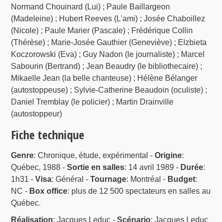
Normand Chouinard (Lui) ; Paule Baillargeon
(Madeleine) ; Hubert Reeves (L'ami) ; Josée Chaboillez
(Nicole) ; Paule Marier (Pascale) ; Frédérique Collin
(Thérèse) ; Marie-Josée Gauthier (Geneviève) ; Elzbieta
Koczorowski (Eva) ; Guy Nadon (le journaliste) ; Marcel
Sabourin (Bertrand) ; Jean Beaudry (le bibliothecaire) ;
Mikaelle Jean (la belle chanteuse) ; Hélène Bélanger
(autostoppeuse) ; Sylvie-Catherine Beaudoin (oculiste) ;
Daniel Tremblay (le policier) ; Martin Drainville
(autostoppeur)
Fiche technique
Genre
: Chronique, étude, expérimental -
Origine
:
Québec, 1988 -
Sortie en salles
: 14 avril 1989 -
Durée
:
1h31 -
Visa
: Général -
Tournage
: Montréal -
Budget
:
NC -
Box office
: plus de 12 500 spectateurs en salles au
Québec.
Réalisation
: Jacques Leduc -
Scénario
: Jacques Leduc