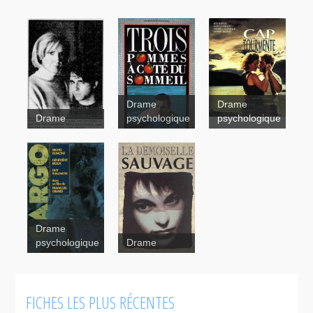
Drame
Drame
Drame
psychologique
psychologique
Cap
Tourmente
Trois
pommes à
côté du
sommeil
Drame
psychologique
Drame
La
FICHES LES PLUS RÉCENTES
demoiselle
sauvage