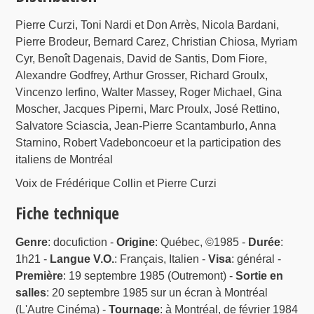
Pierre Curzi, Toni Nardi et Don Arrès, Nicola Bardani,
Pierre Brodeur, Bernard Carez, Christian Chiosa, Myriam
Cyr, Benoît Dagenais, David de Santis, Dom Fiore,
Alexandre Godfrey, Arthur Grosser, Richard Groulx,
Vincenzo Ierfino, Walter Massey, Roger Michael, Gina
Moscher, Jacques Piperni, Marc Proulx, José Rettino,
Salvatore Sciascia, Jean-Pierre Scantamburlo, Anna
Starnino, Robert Vadeboncoeur et la participation des
italiens de Montréal
Voix de Frédérique Collin et Pierre Curzi
Fiche technique
Genre
: docufiction -
Origine
: Québec, ©1985 -
Durée
:
1h21 -
Langue V.O.
: Français, Italien -
Visa
: général -
Première
: 19 septembre 1985 (Outremont) -
Sortie en
salles
: 20 septembre 1985 sur un écran à Montréal
(L'Autre Cinéma) -
Tournage
: à Montréal, de février 1984