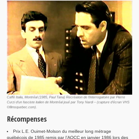
Caffè Italia, Montréal
(1985, Paul Tana) Recréation de l’interrogatoire par Pierre
Curzi d’un fasciste italien de Montréal joué par Tony Nardi – (capture d’écran VHS
©filmsquebec.com).
Récompenses
Prix L.E. Ouimet-Molson du meilleur long métrage
québécois de 1985 remis par l’AQCC en janvier 1986 lors des