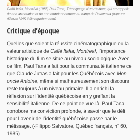
Caffè Italia, Montréal
(1985, Paul Tana) Témoignage d’un résident, qui se rappelle
de son arrestation et de son emprisonnement au camp de Petawawa (capture
d’écran VHS ©filmsquebec.com).
Critique d’époque
Quelles que soient la réussite cinématographique ou la
valeur artistique de
Caffè Italia, Montreal
, l’importance
historique du film se situe au niveau sociologique. Avec
ce film, Paul Tana a fait pour la communauté italienne ce
que Claude Jutras a fait pour les Québécois avec
Mon
oncle Antoine
, même si malheureusement son discours
reste toujours à un niveau primaire. Il a enrichi la
réflexion sur l’identité québécoise en y greffant la
sensibilité italienne. De ce point de vue-là, Paul Tana
corrobore ma conviction profonde, à savoir que le défi
pour l’avenir de l’identité québécoise passe par le
métissage. (-Filippo Salvatore, Québec français, n° 60,
1985)