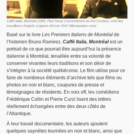
Caffè Italia, Montréal
(1985, Paul Tana) Couronnement du Roi Cordazo, chef des
travailleurs émigrés (capture d’écran VHS ©filmsquebec.com).
Basé sur le livre
Les Premiers Italiens de Montréal
de
l’historien Bruno Ramirez,
Caffè Italia, Montréal
est un
portrait de ce que pourrait être aujourd’hui la présence
italienne à Montréal, tenaillée entre sa volonté de
conserver vivantes leurs traditions et son désir de
s’intégrer à la société québécoise. Le film utilise pour ce
faire de nombreux éléments d’archive tels que films ou
photos en noir et blanc, coupures de presse et
témoignages de résidents. En voix off, les comédiens
Frédérique Collin et Pierre Curzi lisent des lettres
réellement échangées entre des deux côtés de
l’Atlantique.
À leur travail documentaire, les auteurs ajoutent
quelques saynètes tournées en noir et blanc, ainsi que