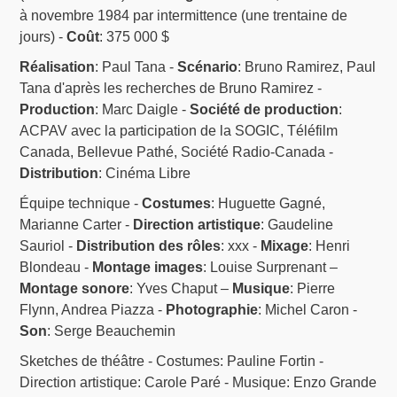
à novembre 1984 par intermittence (une trentaine de
jours) -
Coût
: 375 000 $
Réalisation
: Paul Tana -
Scénario
: Bruno Ramirez, Paul
Tana d'après les recherches de Bruno Ramirez -
Production
: Marc Daigle -
Société de production
:
ACPAV avec la participation de la SOGIC, Téléfilm
Canada, Bellevue Pathé, Société Radio-Canada -
Distribution
: Cinéma Libre
Équipe technique -
Costumes
: Huguette Gagné,
Marianne Carter -
Direction artistique
: Gaudeline
Sauriol -
Distribution des rôles
: xxx -
Mixage
: Henri
Blondeau -
Montage images
: Louise Surprenant –
Montage sonore
: Yves Chaput –
Musique
: Pierre
Flynn, Andrea Piazza -
Photographie
: Michel Caron -
Son
: Serge Beauchemin
Sketches de théâtre - Costumes: Pauline Fortin -
Direction artistique: Carole Paré - Musique: Enzo Grande