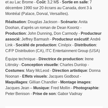
et au Lac Brome -
Coût
: 3,2 M$ -
Sortie en salle
: 7
décembre 1990 sur 20 écrans au Canada, dont 3 à
Montréal (Palace, Dorval, Versailles).
Réalisation
: Douglas Jackson -
Scénario
: Anita
Doohan, d'après un roman de Dean Koontz -
Production
: John Dunning, Don Carmody -
Producteur
associé
: Jeffrey Barmash -
Producteur exécutif
: André
Link -
Société de production
: Cinépix -
Distribution
:
C/FP Distribution (CA), ITC Entertainment Group (USA)
Équipe technique -
Directrice de production
: Irene
Litinsky -
Conception visuelle
: Charles Dunlop -
Costumes
: Mary McLeod -
Direction artistique
: Donna
Noonan -
Effets visuels
: Jacques Godbout -
Maquillages
: Gillian Chandler -
Montage images
:
Jacques Jean –
Musique
: Fred Mollin -
Photographie
:
Peter Benison -
Prise de son
: Gabor Vadnay