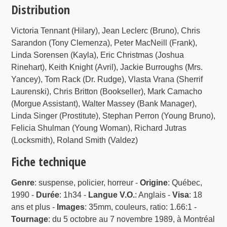
Distribution
Victoria Tennant (Hilary), Jean Leclerc (Bruno), Chris
Sarandon (Tony Clemenza), Peter MacNeill (Frank),
Linda Sorensen (Kayla), Eric Christmas (Joshua
Rinehart), Keith Knight (Avril), Jackie Burroughs (Mrs.
Yancey), Tom Rack (Dr. Rudge), Vlasta Vrana (Sherrif
Laurenski), Chris Britton (Bookseller), Mark Camacho
(Morgue Assistant), Walter Massey (Bank Manager),
Linda Singer (Prostitute), Stephan Perron (Young Bruno),
Felicia Shulman (Young Woman), Richard Jutras
(Locksmith), Roland Smith (Valdez)
Fiche technique
Genre
: suspense, policier, horreur -
Origine
: Québec,
1990 -
Durée
: 1h34 -
Langue V.O.
: Anglais -
Visa
: 18
ans et plus -
Images
: 35mm, couleurs, ratio: 1.66:1 -
Tournage
: du 5 octobre au 7 novembre 1989, à Montréal