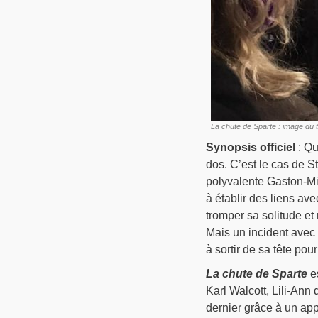
La chute de Sparte : image du
Synopsis officiel
: Qu
dos. C’est le cas de S
polyvalente Gaston-Miro
à établir des liens ave
tromper sa solitude et 
Mais un incident avec 
à sortir de sa tête po
La chute de Sparte
es
Karl Walcott, Lili-An
dernier grâce à un ap