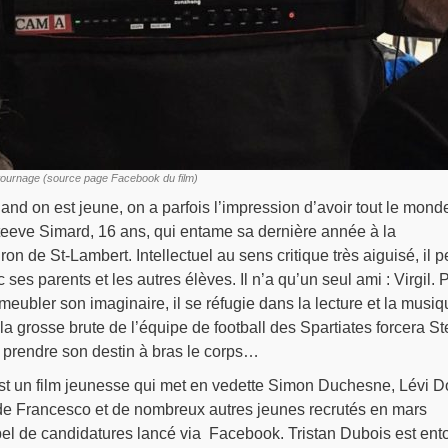
 tournage (source page Facebook du film)
and on est jeune, on a parfois l’impression d’avoir tout le mond
teeve Simard, 16 ans, qui entame sa dernière année à la
n de St-Lambert. Intellectuel au sens critique très aiguisé, il p
c ses parents et les autres élèves. Il n’a qu’un seul ami : Virgil. 
meubler son imaginaire, il se réfugie dans la lecture et la musiq
la grosse brute de l’équipe de football des Spartiates forcera S
ur prendre son destin à bras le corps…
t un film jeunesse qui met en vedette Simon Duchesne, Lévi D
n de Francesco et de nombreux autres jeunes recrutés en mars
pel de candidatures lancé via Facebook. Tristan Dubois est ent