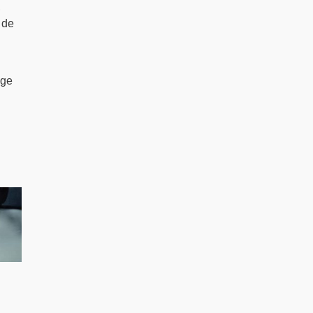
,
 de
age