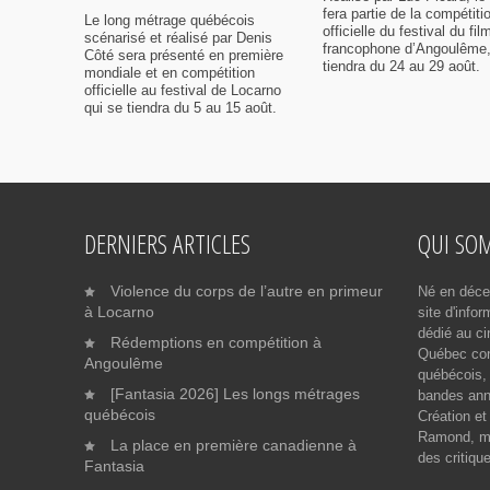
fera partie de la compétiti
Le long métrage québécois
officielle du festival du fil
scénarisé et réalisé par Denis
francophone d’Angoulême,
Côté sera présenté en première
tiendra du 24 au 29 août.
mondiale et en compétition
officielle au festival de Locarno
qui se tiendra du 5 au 15 août.
DERNIERS ARTICLES
QUI SO
Violence du corps de l’autre en primeur
Né en déce
à Locarno
site d'info
dédié au ci
Rédemptions en compétition à
Québec cont
Angoulême
québécois, 
[Fantasia 2026] Les longs métrages
bandes ann
québécois
Création et
Ramond, me
La place en première canadienne à
des critiqu
Fantasia