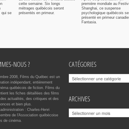
on
cette semaine. Six longs
première mondiale au Festiv
m
métrages québécois seront
Shanghai, ce suspense
 qui se
présentés en primeur.
psychologique québécois se
présenté en primeur canadi
Fantasia.
MMES-NOUS ?
CATÉGORIES
Catégories
mbre 2008, Films du Québec est un
rmation indépendant, entièrement
néma québécois de fiction. Films du
ient les fiches détaillées des films
ARCHIVES
des actualités, des critiques et des
onces et bien plus.
 administration : Charles-Henri
Archives
mbre de l'Association québécoise
es de cinéma.