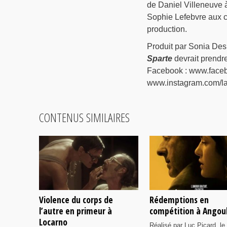
de Daniel Villeneuve à
Sophie Lefebvre aux c
production.
Produit par Sonia Des
Sparte
devrait prendre
Facebook : www.facebo
www.instagram.com/la
CONTENUS SIMILAIRES
Violence du corps de
Rédemptions en
l’autre en primeur à
compétition à Ango
Locarno
Réalisé par Luc Picard, le 