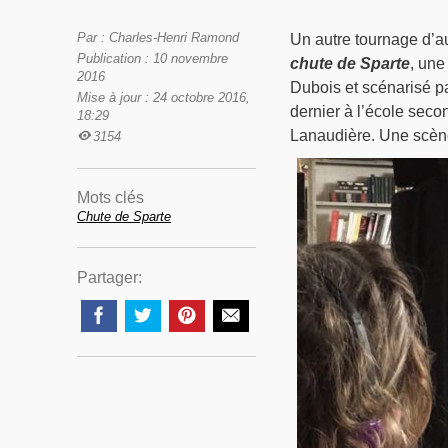
Par : Charles-Henri Ramond
Un autre tournage d’au
Publication : 10 novembre
chute de Sparte
, une
2016
Dubois et scénarisé pa
Mise à jour : 24 octobre 2016,
dernier à l’école sec
18:29
Lanaudière. Une scène 
3154
Mots clés
Chute de Sparte
Partager: