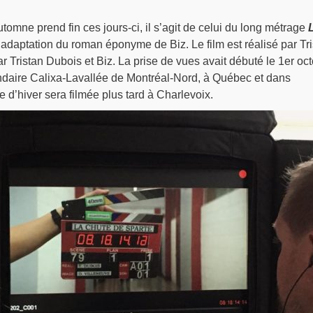
tomne prend fin ces jours-ci, il s’agit de celui du long métrage
 adaptation du roman éponyme de Biz. Le film est réalisé par Tr
r Tristan Dubois et Biz. La prise de vues avait débuté le 1er oc
ondaire Calixa-Lavallée de Montréal-Nord, à Québec et dans
d’hiver sera filmée plus tard à Charlevoix.