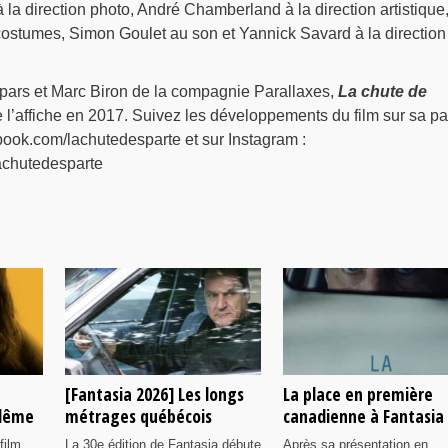
 la direction photo, André Chamberland à la direction artistique
ostumes, Simon Goulet au son et Yannick Savard à la direction
pars et Marc Biron de la compagnie Parallaxes,
La chute de
 l’affiche en 2017. Suivez les développements du film sur sa p
ok.com/lachutedesparte et sur Instagram :
chutedesparte
[Fantasia 2026] Les longs
La place en première
ulême
métrages québécois
canadienne à Fantasia
film
La 30e édition de Fantasia débute
Après sa présentation en