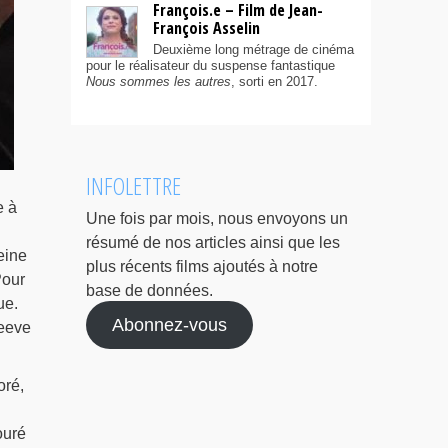
François.e – Film de Jean-
François Asselin
Deuxième long métrage de cinéma
pour le réalisateur du suspense fantastique
Nous sommes les autres
, sorti en 2017.
INFOLETTRE
e à
Une fois par mois, nous envoyons un
résumé de nos articles ainsi que les
eine
plus récents films ajoutés à notre
Pour
base de données.
ue.
Abonnez-vous
teeve
oré,
ouré