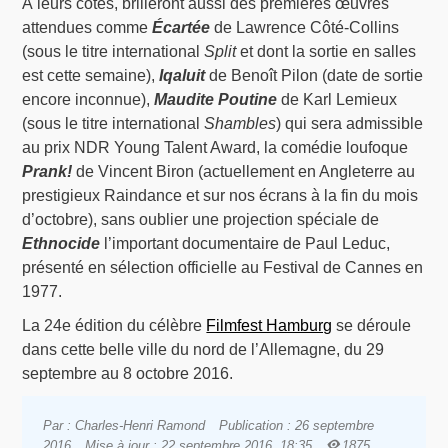
À leurs côtés, brilleront aussi des premières œuvres
attendues comme
Écartée
de Lawrence Côté-Collins
(sous le titre international
Split
et dont la sortie en salles
est cette semaine),
Iqaluit
de Benoît Pilon (date de sortie
encore inconnue),
Maudite Poutine
de Karl Lemieux
(sous le titre international
Shambles
) qui sera admissible
au prix NDR Young Talent Award, la comédie loufoque
Prank!
de Vincent Biron (actuellement en Angleterre au
prestigieux Raindance et sur nos écrans à la fin du mois
d’octobre), sans oublier une projection spéciale de
Ethnocide
l’important documentaire de Paul Leduc,
présenté en sélection officielle au Festival de Cannes en
1977.
La 24e édition du célèbre
Filmfest Hamburg
se déroule
dans cette belle ville du nord de l’Allemagne, du 29
septembre au 8 octobre 2016.
Par : Charles-Henri Ramond
Publication : 26 septembre
2016
Mise à jour : 22 septembre 2016, 18:35
1875