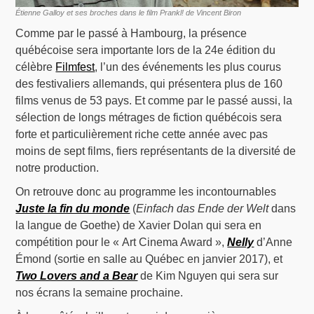
Étienne Galloy et ses broches dans le film Prankl! de Vincent Biron
Comme par le passé à Hambourg, la présence
québécoise sera importante lors de la 24e édition du
célèbre
Filmfest
, l’un des événements les plus courus
des festivaliers allemands, qui présentera plus de 160
films venus de 53 pays. Et comme par le passé aussi, la
sélection de longs métrages de fiction québécois sera
forte et particulièrement riche cette année avec pas
moins de sept films, fiers représentants de la diversité de
notre production.
On retrouve donc au programme les incontournables
Juste la fin du monde
(
Einfach das Ende der Welt
dans
la langue de Goethe) de Xavier Dolan qui sera en
compétition pour le « Art Cinema Award »,
Nelly
d’Anne
Émond (sortie en salle au Québec en janvier 2017), et
Two Lovers and a Bear
de Kim Nguyen qui sera sur
nos écrans la semaine prochaine.