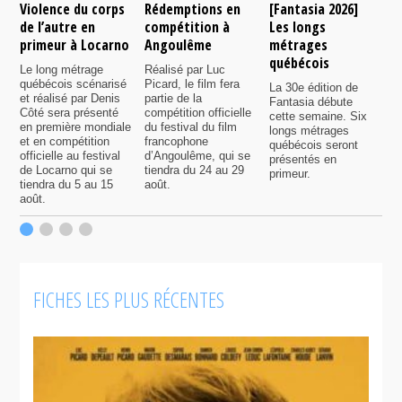
Violence du corps
Rédemptions en
[Fantasia 2026]
L
de l’autre en
compétition à
Les longs
p
primeur à Locarno
Angoulême
métrages
c
québécois
F
Le long métrage
Réalisé par Luc
québécois scénarisé
Picard, le film fera
La 30e édition de
A
et réalisé par Denis
partie de la
Fantasia débute
p
Côté sera présenté
compétition officielle
cette semaine. Six
p
en première mondiale
du festival du film
longs métrages
F
et en compétition
francophone
québécois seront
S
officielle au festival
d’Angoulême, qui se
présentés en
s
de Locarno qui se
tiendra du 24 au 29
primeur.
p
tiendra du 5 au 15
août.
q
août.
p
c
F
FICHES LES PLUS RÉCENTES