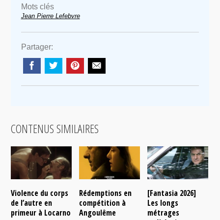
Mots clés
Jean Pierre Lefebvre
Partager:
CONTENUS SIMILAIRES
Violence du corps
Rédemptions en
[Fantasia 2026]
L
de l’autre en
compétition à
Les longs
p
primeur à Locarno
Angoulême
métrages
c