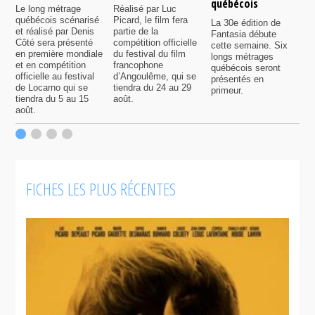
québécois
F
Le long métrage
Réalisé par Luc
québécois scénarisé
Picard, le film fera
La 30e édition de
A
et réalisé par Denis
partie de la
Fantasia débute
p
Côté sera présenté
compétition officielle
cette semaine. Six
p
en première mondiale
du festival du film
longs métrages
F
et en compétition
francophone
québécois seront
S
officielle au festival
d’Angoulême, qui se
présentés en
s
de Locarno qui se
tiendra du 24 au 29
primeur.
p
tiendra du 5 au 15
août.
q
août.
p
c
F
FICHES LES PLUS RÉCENTES