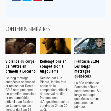
CONTENUS SIMILAIRES
Violence du corps
Rédemptions en
[Fantasia 2026]
L
de l’autre en
compétition à
Les longs
p
primeur à Locarno
Angoulême
métrages
c
québécois
F
Le long métrage
Réalisé par Luc
québécois scénarisé
Picard, le film fera
La 30e édition de
A
et réalisé par Denis
partie de la
Fantasia débute
p
Côté sera présenté
compétition officielle
cette semaine. Six
p
en première mondiale
du festival du film
longs métrages
F
et en compétition
francophone
québécois seront
S
officielle au festival
d’Angoulême, qui se
présentés en
s
de Locarno qui se
tiendra du 24 au 29
primeur.
p
tiendra du 5 au 15
août.
q