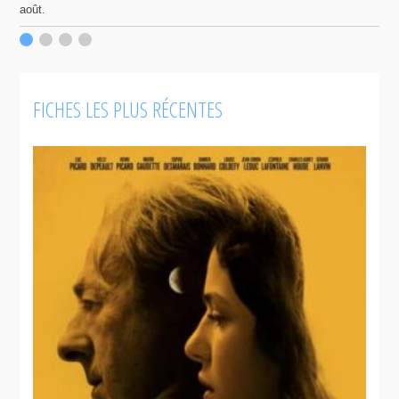
août.
p
c
F
FICHES LES PLUS RÉCENTES