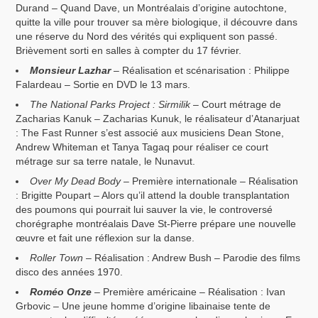
Durand – Quand Dave, un Montréalais d’origine autochtone,
quitte la ville pour trouver sa mère biologique, il découvre dans
une réserve du Nord des vérités qui expliquent son passé.
Brièvement sorti en salles à compter du 17 février.
Monsieur Lazhar
– Réalisation et scénarisation : Philippe
Falardeau – Sortie en DVD le 13 mars.
The National Parks Project : Sirmilik
– Court métrage de
Zacharias Kanuk – Zacharias Kunuk, le réalisateur d’Atanarjuat
: The Fast Runner s’est associé aux musiciens Dean Stone,
Andrew Whiteman et Tanya Tagaq pour réaliser ce court
métrage sur sa terre natale, le Nunavut.
Over My Dead Body
– Première internationale – Réalisation
: Brigitte Poupart – Alors qu’il attend la double transplantation
des poumons qui pourrait lui sauver la vie, le controversé
chorégraphe montréalais Dave St-Pierre prépare une nouvelle
œuvre et fait une réflexion sur la danse.
Roller Town
– Réalisation : Andrew Bush – Parodie des films
disco des années 1970.
Roméo Onze
– Première américaine – Réalisation : Ivan
Grbovic – Une jeune homme d’origine libainaise tente de