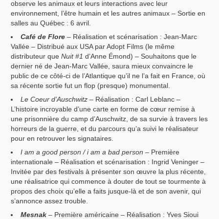
observe les animaux et leurs interactions avec leur
environnement, l’être humain et les autres animaux – Sortie en
salles au Québec : 6 avril.
Café de Flore
– Réalisation et scénarisation : Jean-Marc
Vallée – Distribué aux USA par Adopt Films (le même
distributeur que
Nuit #1
d’Anne Émond) – Souhaitons que le
dernier né de Jean-Marc Vallée, saura mieux convaincre le
public de ce côté-ci de l’Atlantique qu’il ne l’a fait en France, où
sa récente sortie fut un flop (presque) monumental.
Le Coeur d’Auschwitz
– Réalisation : Carl Leblanc –
L’histoire incroyable d’une carte en forme de cœur remise à
une prisonnière du camp d’Auschwitz, de sa survie à travers les
horreurs de la guerre, et du parcours qu’a suivi le réalisateur
pour en retrouver les signataires.
I am a good person / i am a bad person
– Première
internationale – Réalisation et scénarisation : Ingrid Veninger –
Invitée par des festivals à présenter son œuvre la plus récente,
une réalisatrice qui commence à douter de tout se tourmente à
propos des choix qu’elle a faits jusque-là et de son avenir, qui
s’annonce assez trouble.
Mesnak
– Première américaine – Réalisation : Yves Sioui