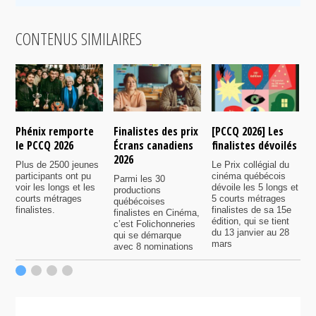
CONTENUS SIMILAIRES
Phénix remporte
Finalistes des prix
[PCCQ 2026] Les
[
le PCCQ 2026
Écrans canadiens
finalistes dévoilés
l
2026
é
Plus de 2500 jeunes
Le Prix collégial du
participants ont pu
cinéma québécois
Parmi les 30
C
voir les longs et les
dévoile les 5 longs et
productions
c
courts métrages
5 courts métrages
québécoises
a
finalistes.
finalistes de sa 15e
finalistes en Cinéma,
m
édition, qui se tient
c’est Folichonneries
d
du 13 janvier au 28
qui se démarque
r
mars
avec 8 nominations