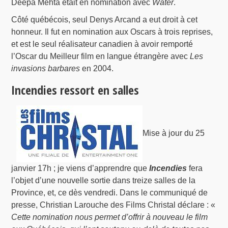
Deepa Mehta était en nomination avec
Water
.
Côté québécois, seul Denys Arcand a eut droit à cet
honneur. Il fut en nomination aux Oscars à trois reprises,
et est le seul réalisateur canadien à avoir remporté
l’Oscar du Meilleur film en langue étrangère avec
Les
invasions barbares
en 2004.
Incendies ressort en salles
Mise à jour du 25
janvier 17h ; je viens d’apprendre que
Incendies
fera
l’objet d’une nouvelle sortie dans treize salles de la
Province, et, ce dès vendredi. Dans le communiqué de
presse, Christian Larouche des Films Christal déclare : «
Cette nomination nous permet d’offrir à nouveau le film