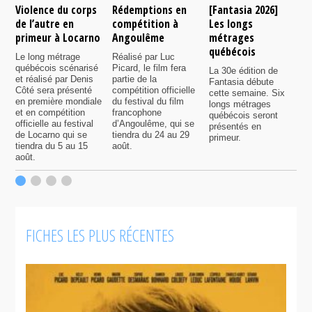
Violence du corps
Rédemptions en
[Fantasia 2026]
L
de l’autre en
compétition à
Les longs
p
primeur à Locarno
Angoulême
métrages
c
québécois
F
Le long métrage
Réalisé par Luc
québécois scénarisé
Picard, le film fera
La 30e édition de
A
et réalisé par Denis
partie de la
Fantasia débute
p
Côté sera présenté
compétition officielle
cette semaine. Six
p
en première mondiale
du festival du film
longs métrages
F
et en compétition
francophone
québécois seront
S
officielle au festival
d’Angoulême, qui se
présentés en
s
de Locarno qui se
tiendra du 24 au 29
primeur.
p
tiendra du 5 au 15
août.
q
août.
p
c
F
FICHES LES PLUS RÉCENTES