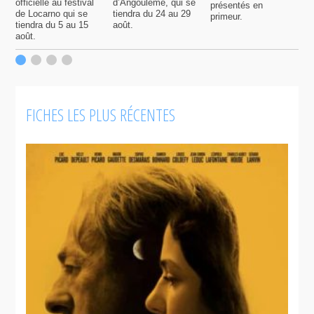
officielle au festival
d’Angoulême, qui se
présentés en
s
de Locarno qui se
tiendra du 24 au 29
primeur.
p
tiendra du 5 au 15
août.
q
août.
p
c
F
FICHES LES PLUS RÉCENTES