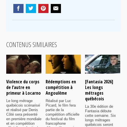
CONTENUS SIMILAIRES
Violence du corps
Rédemptions en
[Fantasia 2026]
L
de l’autre en
compétition à
Les longs
p
primeur à Locarno
Angoulême
métrages
c
québécois
F
Le long métrage
Réalisé par Luc
québécois scénarisé
Picard, le film fera
La 30e édition de
A
et réalisé par Denis
partie de la
Fantasia débute
p
Côté sera présenté
compétition officielle
cette semaine. Six
p
en première mondiale
du festival du film
longs métrages
F
et en compétition
francophone
québécois seront
S