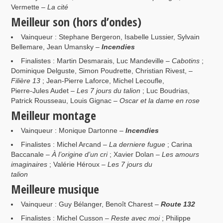
Vermette –
La cité
Meilleur son (hors d’ondes)
Vainqueur : Stephane Bergeron, Isabelle Lussier, Sylvain
Bellemare, Jean Umansky –
Incendies
Finalistes : Martin Desmarais, Luc Mandeville –
Cabotins
;
Dominique Delguste, Simon Poudrette, Christian Rivest, –
Filière 13
; Jean-Pierre Laforce, Michel Lecoufle,
Pierre-Jules Audet –
Les 7 jours du talion
; Luc Boudrias,
Patrick Rousseau, Louis Gignac –
Oscar et la dame en rose
Meilleur montage
Vainqueur : Monique Dartonne –
Incendies
Finalistes : Michel Arcand –
La derniere fugue
; Carina
Baccanale –
À l’origine d’un cri
; Xavier Dolan –
Les amours
imaginaires
; Valérie Héroux –
Les 7 jours du
talion
Meilleure musique
Vainqueur : Guy Bélanger, Benoît Charest –
Route 132
Finalistes : Michel Cusson –
Reste avec moi
; Philippe