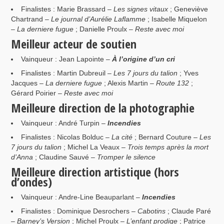
Finalistes : Marie Brassard –
Les signes vitaux
; Geneviève
Chartrand –
Le journal d’Aurélie Laflamme
; Isabelle Miquelon
–
La derniere fugue
; Danielle Proulx –
Reste avec moi
Meilleur acteur de soutien
Vainqueur : Jean Lapointe –
À l’origine d’un cri
Finalistes : Martin Dubreuil –
Les 7 jours du talion
; Yves
Jacques –
La derniere fugue
; Alexis Martin –
Route 132
;
Gérard Poirier –
Reste avec moi
Meilleure direction de la photographie
Vainqueur : André Turpin –
Incendies
Finalistes : Nicolas Bolduc –
La cité
; Bernard Couture –
Les
7 jours du talion
; Michel La Veaux –
Trois temps après la mort
d’Anna
; Claudine Sauvé –
Tromper le silence
Meilleure direction artistique (hors
d’ondes)
Vainqueur : Andre-Line Beauparlant –
Incendies
Finalistes : Dominique Desrochers –
Cabotins
; Claude Paré
–
Barney’s Version
; Michel Proulx –
L’enfant prodige
; Patrice