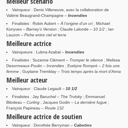
Meilleur scénario
Vainqueur : Denis Villeneuve, avec la collaboration de
Valérie Beaugrand-Champagne –
Incendies
Finalistes : Robin Aubert –
À l’origine d’un cri
; Michael
Konyves –
Barney’s Version
; Claude Lalonde –
10 1/2
; Ian
Lauzon –
Piche entre ciel et terre
Meilleure actrice
Vainqueure : Lubna Azabal –
Incendies
Finalistes : Suzanne Clément –
Tromper le silence
; Melissa
Desormeaux-Poulin –
Incendies
; Evelyne Rompré –
2 fois une
femme
; Guylaine Tremblay –
Trois temps après la mort d’Anna
Meilleur acteur
Vainqueur : Claude Legault –
10 1/2
Finalistes : Jay Baruchel –
The Trotsky
; Emmanuel
Bilodeau –
Curling
; Jacques Godin –
La dernière fugue
;
François Papineau –
Route 132
Meilleure actrice de soutien
Vainqueur : Dorothée Berryman –
Cabotins