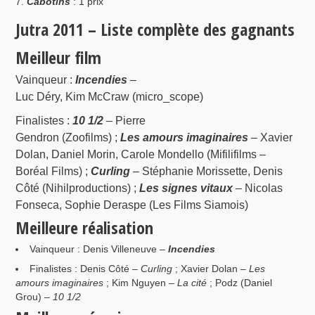
Cabotins
: 1 prix
Jutra 2011 – Liste complète des gagnants
Meilleur film
Vainqueur :
Incendies
–
Luc Déry, Kim McCraw (micro_scope)
Finalistes :
10 1/2
– Pierre
Gendron (Zoofilms) ;
Les amours imaginaires
– Xavier
Dolan, Daniel Morin, Carole Mondello (Mifilifilms –
Boréal Films) ;
Curling
– Stéphanie Morissette, Denis
Côté (Nihilproductions) ;
Les signes vitaux
– Nicolas
Fonseca, Sophie Deraspe (Les Films Siamois)
Meilleure réalisation
Vainqueur : Denis Villeneuve –
Incendies
Finalistes : Denis Côté –
Curling
; Xavier Dolan –
Les
amours imaginaires
; Kim Nguyen –
La cité
; Podz (Daniel
Grou) –
10 1/2