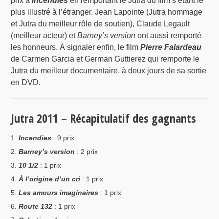
prix à
Incendies
en remportant le Jutra du film s’étant le
plus illustré à l’étranger. Jean Lapointe (Jutra hommage
et Jutra du meilleur rôle de soutien), Claude Legault
(meilleur acteur) et
Barney’s version
ont aussi remporté
les honneurs. À signaler enfin, le film
Pierre Falardeau
de Carmen Garcia et German Guttierez qui remporte le
Jutra du meilleur documentaire, à deux jours de sa sortie
en DVD.
Jutra 2011 – Récapitulatif des gagnants
Incendies
: 9 prix
Barney’s version
: 2 prix
10 1/2
: 1 prix
À l’origine d’un cri
: 1 prix
Les amours imaginaires
: 1 prix
Route 132
: 1 prix