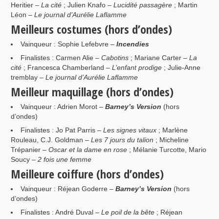
Heritier –
La cité
; Julien Knafo –
Lucidité passagère
; Martin
Léon –
Le journal d’Aurélie Laflamme
Meilleurs costumes (hors d’ondes)
Vainqueur : Sophie Lefebvre –
Incendies
Finalistes : Carmen Alie –
Cabotins
; Mariane Carter –
La
cité
; Francesca Chamberland –
L’enfant prodige
; Julie-Anne
tremblay –
Le journal d’Aurélie Laflamme
Meilleur maquillage (hors d’ondes)
Vainqueur : Adrien Morot –
Barney’s Version
(hors
d’ondes)
Finalistes : Jo Pat Parris –
Les signes vitaux
; Marlène
Rouleau, C.J. Goldman –
Les 7 jours du talion
; Micheline
Trépanier –
Oscar et la dame en rose
; Mélanie Turcotte, Mario
Soucy –
2 fois une femme
Meilleure coiffure (hors d’ondes)
Vainqueur : Réjean Goderre –
Barney’s Version
(hors
d’ondes)
Finalistes : André Duval –
Le poil de la bête
; Réjean