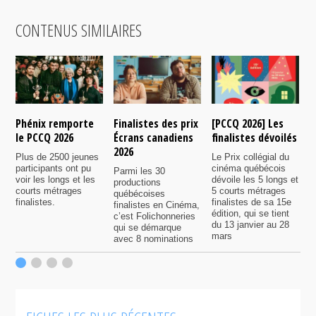
CONTENUS SIMILAIRES
Phénix remporte
Finalistes des prix
[PCCQ 2026] Les
[
le PCCQ 2026
Écrans canadiens
finalistes dévoilés
l
2026
é
Plus de 2500 jeunes
Le Prix collégial du
participants ont pu
cinéma québécois
Parmi les 30
C
voir les longs et les
dévoile les 5 longs et
productions
c
courts métrages
5 courts métrages
québécoises
a
finalistes.
finalistes de sa 15e
finalistes en Cinéma,
m
édition, qui se tient
c’est Folichonneries
d
du 13 janvier au 28
qui se démarque
r
mars
avec 8 nominations