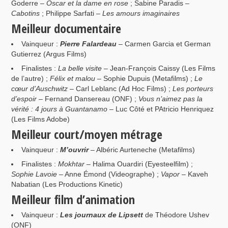
Goderre –
Oscar et la dame en rose
; Sabine Paradis –
Cabotins
; Philippe Sarfati –
Les amours imaginaires
Meilleur documentaire
Vainqueur :
Pierre Falardeau
– Carmen Garcia et German
Gutierrez (Argus Films)
Finalistes :
La belle visite
– Jean-François Caissy (Les Films
de l’autre) ;
Félix et malou
– Sophie Dupuis (Metafilms) ;
Le
cœur d’Auschwitz
– Carl Leblanc (Ad Hoc Films) ;
Les porteurs
d’espoir
– Fernand Dansereau (ONF) ;
Vous n’aimez pas la
vérité : 4 jours à Guantanamo
– Luc Côté et PAtricio Henriquez
(Les Films Adobe)
Meilleur court/moyen métrage
Vainqueur :
M’ouvrir
– Albéric Aurteneche (Metafilms)
Finalistes :
Mokhtar
– Halima Ouardiri (Eyesteelfilm) ;
Sophie Lavoie
– Anne Émond (Videographe) ;
Vapor
– Kaveh
Nabatian (Les Productions Kinetic)
Meilleur film d’animation
Vainqueur :
Les journaux de Lipsett
de Théodore Ushev
(ONF)