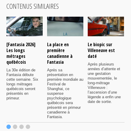
CONTENUS SIMILAIRES
[Fantasia 2026]
La place en
Le biopic sur
R
Les longs
première
Villeneuve est
s
métrages
canadienne à
daté
C
québécois
Fantasia
e
Après plusieurs
P
années d’attente et
La 30e édition de
Après sa
v
une gestation
Fantasia débute
présentation en
i
mouvementée, le
cette semaine. Six
première mondiale au
d
long-métrage
longs métrages
Festival de
q
Villeneuve :
québécois seront
Shanghai, ce
f
l’ascension d’une
présentés en
suspense
légende a enfin une
primeur.
psychologique
date de sortie.
québécois sera
présenté en primeur
canadienne à
Fantasia.