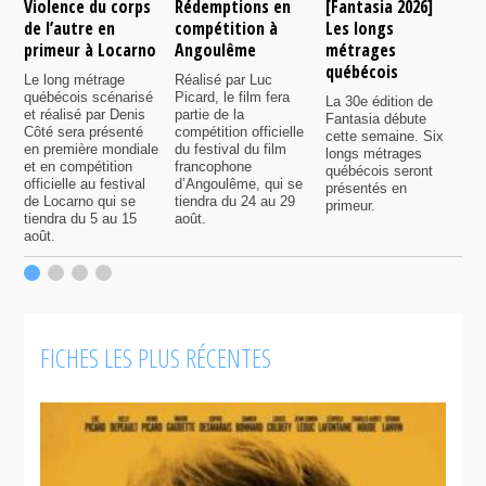
Violence du corps
Rédemptions en
[Fantasia 2026]
L
de l’autre en
compétition à
Les longs
p
primeur à Locarno
Angoulême
métrages
c
québécois
F
Le long métrage
Réalisé par Luc
québécois scénarisé
Picard, le film fera
La 30e édition de
A
et réalisé par Denis
partie de la
Fantasia débute
p
Côté sera présenté
compétition officielle
cette semaine. Six
p
en première mondiale
du festival du film
longs métrages
F
et en compétition
francophone
québécois seront
S
officielle au festival
d’Angoulême, qui se
présentés en
s
de Locarno qui se
tiendra du 24 au 29
primeur.
p
tiendra du 5 au 15
août.
q
août.
p
c
F
FICHES LES PLUS RÉCENTES