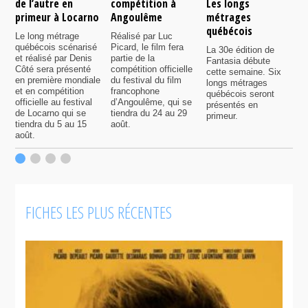
de l’autre en
compétition à
Les longs
p
primeur à Locarno
Angoulême
métrages
c
québécois
F
Le long métrage
Réalisé par Luc
québécois scénarisé
Picard, le film fera
La 30e édition de
A
et réalisé par Denis
partie de la
Fantasia débute
p
Côté sera présenté
compétition officielle
cette semaine. Six
p
en première mondiale
du festival du film
longs métrages
F
et en compétition
francophone
québécois seront
S
officielle au festival
d’Angoulême, qui se
présentés en
s
de Locarno qui se
tiendra du 24 au 29
primeur.
p
tiendra du 5 au 15
août.
q
août.
p
c
F
FICHES LES PLUS RÉCENTES