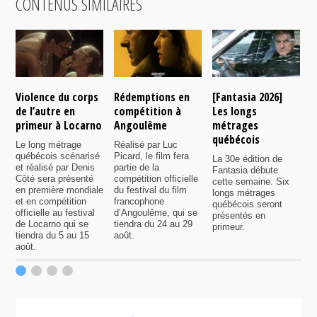
CONTENUS SIMILAIRES
Violence du corps
Rédemptions en
[Fantasia 2026]
L
de l’autre en
compétition à
Les longs
p
primeur à Locarno
Angoulême
métrages
c
québécois
F
Le long métrage
Réalisé par Luc
québécois scénarisé
Picard, le film fera
La 30e édition de
A
et réalisé par Denis
partie de la
Fantasia débute
p
Côté sera présenté
compétition officielle
cette semaine. Six
p
en première mondiale
du festival du film
longs métrages
F
et en compétition
francophone
québécois seront
S
officielle au festival
d’Angoulême, qui se
présentés en
s
de Locarno qui se
tiendra du 24 au 29
primeur.
p
tiendra du 5 au 15
août.
q
août.
p
c
F