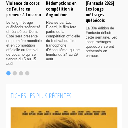
Violence du corps
Rédemptions en
[Fantasia 2026]
L
de l’autre en
compétition à
Les longs
p
primeur à Locarno
Angoulême
métrages
c
québécois
F
Le long métrage
Réalisé par Luc
québécois scénarisé
Picard, le film fera
La 30e édition de
A
et réalisé par Denis
partie de la
Fantasia débute
p
Côté sera présenté
compétition officielle
cette semaine. Six
p
en première mondiale
du festival du film
longs métrages
F
et en compétition
francophone
québécois seront
S
officielle au festival
d’Angoulême, qui se
présentés en
s
de Locarno qui se
tiendra du 24 au 29
primeur.
p
tiendra du 5 au 15
août.
q
août.
p
c
F
FICHES LES PLUS RÉCENTES