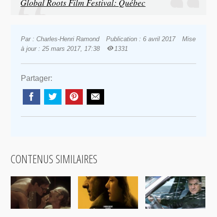
Global Roots Film Festival: Québec
Par : Charles-Henri Ramond
Publication : 6 avril 2017
Mise
à jour : 25 mars 2017, 17:38
1331
Partager:
CONTENUS SIMILAIRES