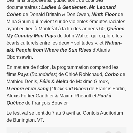
Les films proposés au public sont, du côté des
documentaires :
Ladies & Gentlemen, Mr. Leonard
Cohen
de Donald Brittain & Don Owen,
Ninth Floor
de
Mina Shum qui revient sur de violentes émeutes raciales
ayant eu lieu à Montréal à la fin des années 60,
Québec
My Country Mon Pays
de John Walker qui explore les
écarts culturels entre les deux « solitudes », et
Waban-
aki: People from Where the Sun Rises
d’Alanis
Obomsawin.
En matière de fiction, la programmation comprend les
films
Pays
(
Boundaries
) de Chloé Robichaud,
Corbo
de
Mathieu Denis,
Félix & Meira
de Maxime Giroux,
D’encre et de sang
(
Of Ink and Blood
) de Francis Fortin,
Alexis Fortier Gauthier & Maxim Rheault et
Paul à
Québec
de François Bouvier.
Le festival se tient du 7 au 9 avril au Contois Auditorium
de Burlington, VT.