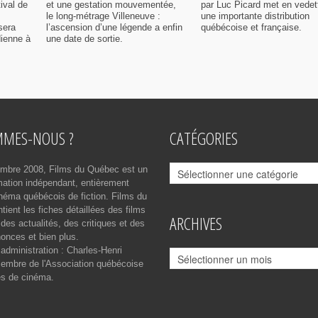
ival de
et une gestation mouvementée,
par Luc Picard met en vedet
le long-métrage Villeneuve :
une importante distribution
sera
l’ascension d’une légende a enfin
québécoise et française.
dienne à
une date de sortie.
MMES-NOUS ?
CATÉGORIES
Catégories
mbre 2008, Films du Québec est un
rmation indépendant, entièrement
néma québécois de fiction. Films du
ient les fiches détaillées des films
ARCHIVES
des actualités, des critiques et des
onces et bien plus.
 administration : Charles-Henri
Archives
mbre de l'Association québécoise
es de cinéma.