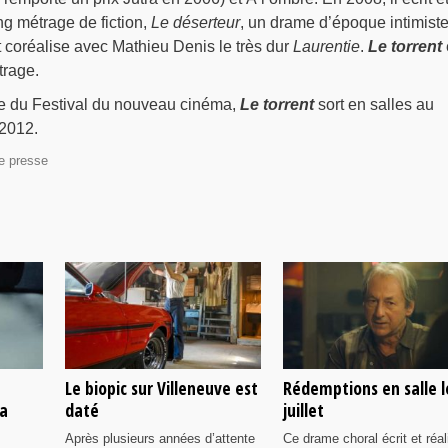
ng métrage de fiction,
Le déserteur
, un drame d’époque intimiste
t coréalise avec Mathieu Denis le très dur
Laurentie
.
Le torrent
trage.
e du Festival du nouveau cinéma,
Le torrent
sort en salles au
2012.
e presse
Le biopic sur Villeneuve est
Rédemptions en salle l
ia
daté
juillet
Après plusieurs années d’attente
Ce drame choral écrit et réal