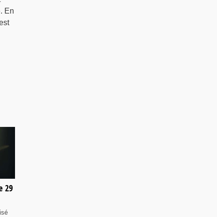
. En
est
e 29
isé