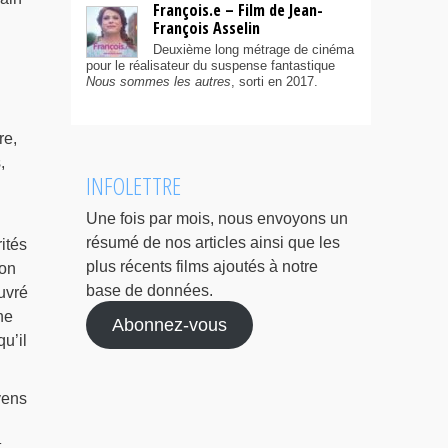
François.e – Film de Jean-
François Asselin
Deuxième long métrage de cinéma
pour le réalisateur du suspense fantastique
Nous sommes les autres
, sorti en 2017.
re,
,
INFOLETTRE
Une fois par mois, nous envoyons un
résumé de nos articles ainsi que les
ités
plus récents films ajoutés à notre
non
base de données.
uvré
ne
Abonnez-vous
u’il
yens
t