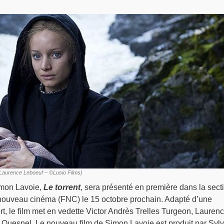
(Laurence Leboeuf – ©Lusio Films)
imon Lavoie,
Le torrent
, sera présenté en première dans la sect
nouveau cinéma (FNC) le 15 octobre prochain. Adapté d’une
, le film met en vedette Victor Andrès Trelles Turgeon, Lauren
Quesnel. Le nouveau film de Simon Lavoie est produit par Sylv