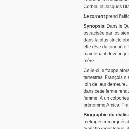
Corbeil et Jacques Bla
Le torrent
prend l’affi
Synopsis
: Dans le Qu
ostracisée par les sien
dans la plus stricte ob
elle rêve du jour où el
maintenant devenu jeu
mère.
Celle-ci le frappe alor
terrestres, François n
loin de leur demeure…
dans cette ferme rendu
femme. À un colporteur 
prénomme Amica. Franço
Biographie du réalis
métrages remarqués 
blanche
(pour lequel il