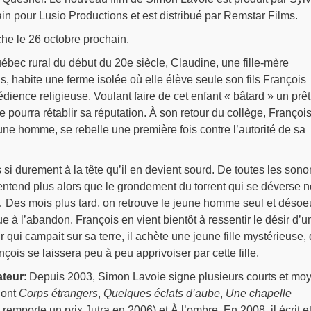
in pour Lusio Productions et est distribué par Remstar Films.
che le 26 octobre prochain.
ébec rural du début du 20e siècle, Claudine, une fille-mère
s, habite une ferme isolée où elle élève seule son fils François
édience religieuse. Voulant faire de cet enfant « bâtard » un prêt
le pourra rétablir sa réputation. À son retour du collège, François
ne homme, se rebelle une première fois contre l’autorité de sa
s si durement à la tête qu’il en devient sourd. De toutes les sonor
’entend plus alors que le grondement du torrent qui se déverse 
 Des mois plus tard, on retrouve le jeune homme seul et désoe
e à l’abandon. François en vient bientôt à ressentir le désir d’u
qui campait sur sa terre, il achète une jeune fille mystérieuse, q
is se laissera peu à peu apprivoiser par cette fille.
ateur
: Depuis 2003, Simon Lavoie signe plusieurs courts et mo
dont
Corps étrangers
,
Quelques éclats d’aube
,
Une chapelle
 remporte un prix Jutra en 2006) et À l’ombre. En 2008, il écrit e