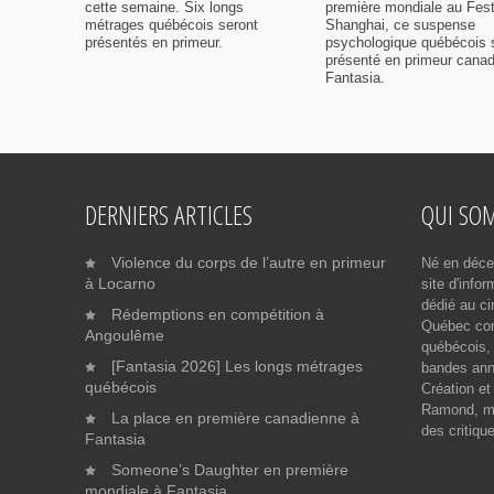
cette semaine. Six longs
première mondiale au Fest
métrages québécois seront
Shanghai, ce suspense
présentés en primeur.
psychologique québécois 
présenté en primeur cana
Fantasia.
DERNIERS ARTICLES
QUI SO
Violence du corps de l’autre en primeur
Né en déce
à Locarno
site d'info
dédié au ci
Rédemptions en compétition à
Québec cont
Angoulême
québécois, 
[Fantasia 2026] Les longs métrages
bandes ann
québécois
Création et
Ramond, me
La place en première canadienne à
des critiqu
Fantasia
Someone’s Daughter en première
mondiale à Fantasia