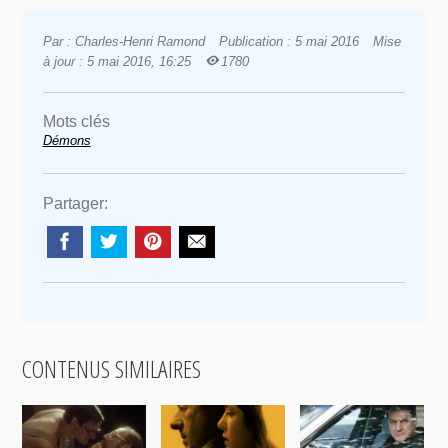
Par : Charles-Henri Ramond
Publication : 5 mai 2016
Mise
à jour : 5 mai 2016, 16:25
1780
Mots clés
Démons
Partager:
CONTENUS SIMILAIRES