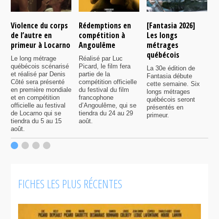
Violence du corps
Rédemptions en
[Fantasia 2026]
L
de l’autre en
compétition à
Les longs
p
primeur à Locarno
Angoulême
métrages
c
québécois
F
Le long métrage
Réalisé par Luc
québécois scénarisé
Picard, le film fera
La 30e édition de
A
et réalisé par Denis
partie de la
Fantasia débute
p
Côté sera présenté
compétition officielle
cette semaine. Six
p
en première mondiale
du festival du film
longs métrages
F
et en compétition
francophone
québécois seront
S
officielle au festival
d’Angoulême, qui se
présentés en
s
de Locarno qui se
tiendra du 24 au 29
primeur.
p
tiendra du 5 au 15
août.
q
août.
p
c
F
FICHES LES PLUS RÉCENTES