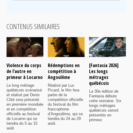
CONTENUS SIMILAIRES
Violence du corps
Rédemptions en
[Fantasia 2026]
L
de l’autre en
compétition à
Les longs
p
primeur à Locarno
Angoulême
métrages
c
québécois
F
Le long métrage
Réalisé par Luc
québécois scénarisé
Picard, le film fera
La 30e édition de
A
et réalisé par Denis
partie de la
Fantasia débute
p
Côté sera présenté
compétition officielle
cette semaine. Six
p
en première mondiale
du festival du film
longs métrages
F
et en compétition
francophone
québécois seront
S
officielle au festival
d’Angoulême, qui se
présentés en
s
de Locarno qui se
tiendra du 24 au 29
primeur.
p
tiendra du 5 au 15
août.
q
août.
p