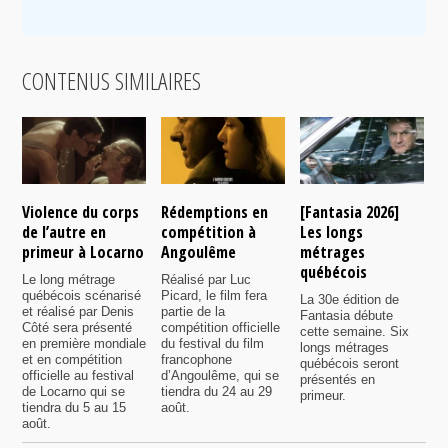
CONTENUS SIMILAIRES
Violence du corps
Rédemptions en
[Fantasia 2026]
L
de l’autre en
compétition à
Les longs
p
primeur à Locarno
Angoulême
métrages
c
québécois
F
Le long métrage
Réalisé par Luc
québécois scénarisé
Picard, le film fera
La 30e édition de
A
et réalisé par Denis
partie de la
Fantasia débute
p
Côté sera présenté
compétition officielle
cette semaine. Six
p
en première mondiale
du festival du film
longs métrages
F
et en compétition
francophone
québécois seront
S
officielle au festival
d’Angoulême, qui se
présentés en
s
de Locarno qui se
tiendra du 24 au 29
primeur.
p
tiendra du 5 au 15
août.
q
août.
p
c