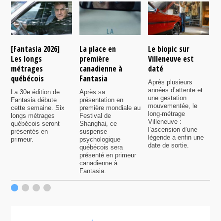
[Fantasia 2026]
La place en
Le biopic sur
R
Les longs
première
Villeneuve est
s
métrages
canadienne à
daté
C
québécois
Fantasia
e
Après plusieurs
P
années d’attente et
La 30e édition de
Après sa
v
une gestation
Fantasia débute
présentation en
i
mouvementée, le
cette semaine. Six
première mondiale au
d
long-métrage
longs métrages
Festival de
q
Villeneuve :
québécois seront
Shanghai, ce
f
l’ascension d’une
présentés en
suspense
légende a enfin une
primeur.
psychologique
date de sortie.
québécois sera
présenté en primeur
canadienne à
Fantasia.