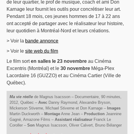
de leur quartier, le prof de musique, coach et ami Don
Karnage leur fournit les outils pour concrétiser leur art.
Pendant 18 mois, ces jeunes hommes de 17 à 22 ans
ont accepté de partager avec le réalisateur leur histoire,
leur quotidien à Montréal-Nord et leurs créations.
> Voir la
bande annonce
> Voir le
site web du film
Le film sort
en salles le 23 novembre
au Cinéma
Excentris (Montréal) et le
30 novembre
Méga-Plex
Lacordaire 16 (GUZZO) et au Cinéma Cartier (Ville de
Québec).
Ma vie réelle
de Magnus Isacsson – Documentaire, 90 minutes,
2012, Québec –
Avec
Danny Raymond, Alexandre Bryson,
Mickerson Stiverne, Michael Stiverne et Don Karnage –
Images
Martin Duckworth –
Montage
Anne Jean –
Production
Jeannine
Gagné, Amazone Films –
Assistant réalisateur
Franck Le
Coroller –
Son
Magnus Isacsson, Oliver Calvert, Bruno Bélanger