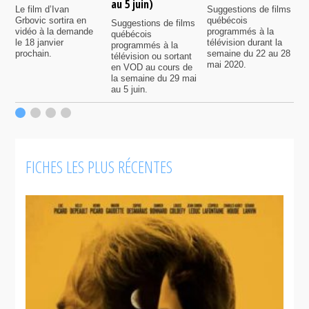
au 5 juin)
Le film d’Ivan
Suggestions de films
P
Grbovic sortira en
québécois
p
Suggestions de films
vidéo à la demande
programmés à la
q
québécois
le 18 janvier
télévision durant la
s
programmés à la
prochain.
semaine du 22 au 28
d
télévision ou sortant
mai 2020.
l
en VOD au cours de
la semaine du 29 mai
au 5 juin.
FICHES LES PLUS RÉCENTES