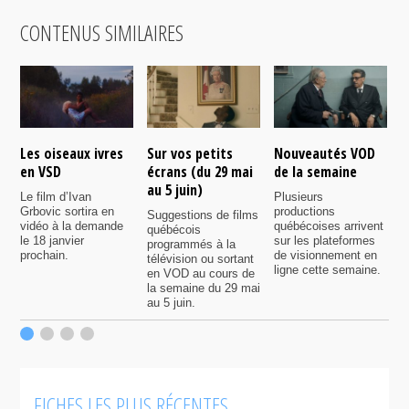
CONTENUS SIMILAIRES
Les oiseaux ivres
Sur vos petits
Nouveautés VOD
L
en VSD
écrans (du 29 mai
de la semaine
(
au 5 juin)
Le film d’Ivan
Plusieurs
S
Grbovic sortira en
productions
q
Suggestions de films
vidéo à la demande
québécoises arrivent
p
québécois
le 18 janvier
sur les plateformes
t
programmés à la
prochain.
de visionnement en
s
télévision ou sortant
ligne cette semaine.
m
en VOD au cours de
la semaine du 29 mai
au 5 juin.
FICHES LES PLUS RÉCENTES