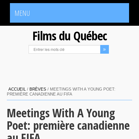
MENU
Films du Québec
ACCUEIL
/
BRÈVES
/
MEETINGS WITH A YOUNG POET:
PREMIÈRE CANADIENNE AU FIFA
Meetings With A Young
Poet: première canadienne
au FIFA