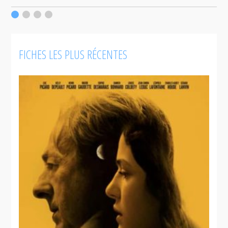
d
f
l
FICHES LES PLUS RÉCENTES