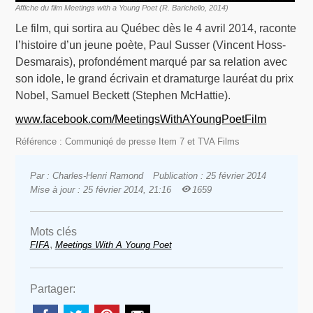
Affiche du film Meetings with a Young Poet (R. Barichello, 2014)
Le film, qui sortira au Québec dès le 4 avril 2014, raconte
l’histoire d’un jeune poète, Paul Susser (Vincent Hoss-
Desmarais), profondément marqué par sa relation avec
son idole, le grand écrivain et dramaturge lauréat du prix
Nobel, Samuel Beckett (Stephen McHattie).
www.facebook.com/MeetingsWithAYoungPoetFilm
Référence : Communiqé de presse Item 7 et TVA Films
Par : Charles-Henri Ramond
Publication : 25 février 2014
Mise à jour : 25 février 2014, 21:16
1659
Mots clés
,
FIFA
Meetings With A Young Poet
Partager: