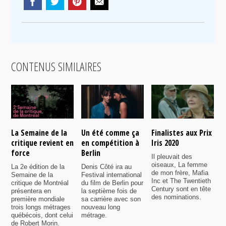
CONTENUS SIMILAIRES
La Semaine de la
Un été comme ça
Finalistes aux Prix
L
critique revient en
en compétition à
Iris 2020
l
force
Berlin
l
Il pleuvait des
q
oiseaux, La femme
La 2e édition de la
Denis Côté ira au
de mon frère, Mafia
Semaine de la
Festival international
S
Inc et The Twentieth
critique de Montréal
du film de Berlin pour
d
Century sont en tête
présentera en
la septième fois de
m
des nominations.
première mondiale
sa carrière avec son
l
trois longs métrages
nouveau long
q
québécois, dont celui
métrage.
c
de Robert Morin.
q