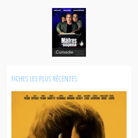
Comédie
Les maîtres
du
FICHES LES PLUS RÉCENTES
suspense