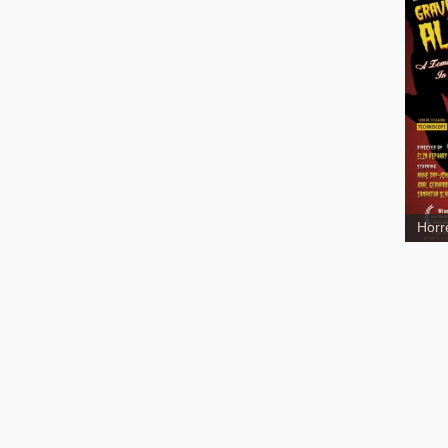
Grav
Horr