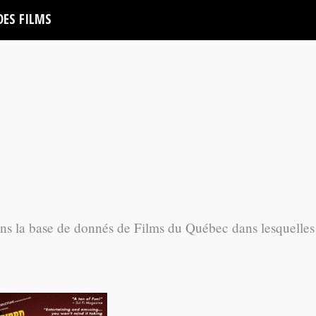
DES FILMS
ans la base de donnés de Films du Québec dans lesquelles