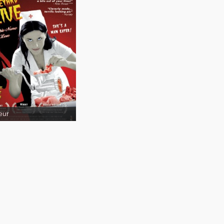
eyard Alive
eur