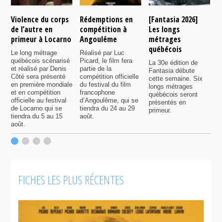
Violence du corps
Rédemptions en
[Fantasia 2026]
L
de l’autre en
compétition à
Les longs
p
primeur à Locarno
Angoulême
métrages
c
québécois
F
Le long métrage
Réalisé par Luc
québécois scénarisé
Picard, le film fera
La 30e édition de
A
et réalisé par Denis
partie de la
Fantasia débute
p
Côté sera présenté
compétition officielle
cette semaine. Six
p
en première mondiale
du festival du film
longs métrages
F
et en compétition
francophone
québécois seront
S
officielle au festival
d’Angoulême, qui se
présentés en
s
de Locarno qui se
tiendra du 24 au 29
primeur.
p
tiendra du 5 au 15
août.
q
août.
p
c
F
FICHES LES PLUS RÉCENTES