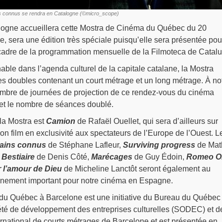
ns connus se rendra en Catalogne (©micro_scope)
alogne accueillera cette Mostra de Cinéma du Québec du 20
, sera une édition très spéciale puisqu’elle sera présentée pou
 cadre de la programmation mensuelle de la Filmoteca de Catal
le dans l’agenda culturel de la capitale catalane, la Mostra
s doubles contenant un court métrage et un long métrage. À no
ombre de journées de projection de ce rendez-vous du cinéma
et le nombre de séances doublé.
 la Mostra est
Camion
de Rafaël Ouellet, qui sera d’ailleurs sur
on film en exclusivité aux spectateurs de l’Europe de l’Ouest. L
rains connus
de Stéphane Lafleur,
Surviving progress
de Mat
,
Bestiaire
de Denis Côté,
Marécages
de Guy Édoin,
Romeo O
 l’amour de Dieu
de Micheline Lanctôt seront également au
nement important pour notre cinéma en Espagne.
u Québec à Barcelone est une initiative du Bureau du Québec
été de développement des entreprises culturelles (SODEC) et d
rnational de courts métrages de Barcelone et est présentée en