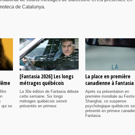
lmoteca de Catalunya.
[Fantasia 2026] Les longs
La place en première
ulême
métrages québécois
canadienne à Fantasia
film
La 30e édition de Fantasia débute
Après sa présentation en
on
cette semaine. Six longs
première mondiale au Festiv
m
métrages québécois seront
Shanghai, ce suspense
 qui se
présentés en primeur.
psychologique québécois se
présenté en primeur canadi
Fantasia.