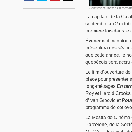
L’homme du futur d’En terrai
La capitale de la Cat
septembre au 2 octobre
première fois dans le
Événement incontournab
présentera des séance
que cette année, le n
québécois sera accru 
Le film d’ouverture de
place pour présenter s
long-métrages
En ter
Roy et Harold Crooks
d’Ivan Grbovic et
Pour
programme de cet évé
La Mostra de Cinéma d
Barcelone, de la Soci
MECAL – Festival inte