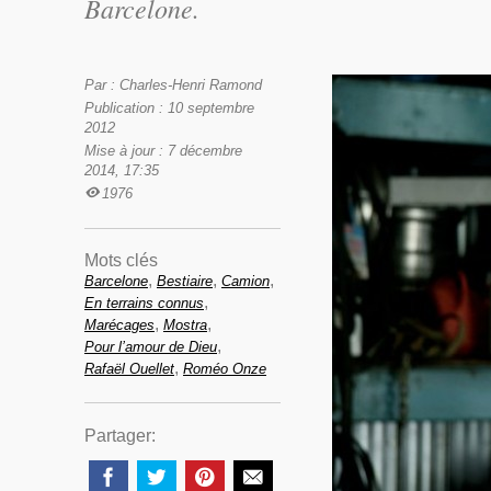
Barcelone.
Par : Charles-Henri Ramond
Publication : 10 septembre
2012
Mise à jour : 7 décembre
2014, 17:35
1976
Mots clés
,
,
,
Barcelone
Bestiaire
Camion
,
En terrains connus
,
,
Marécages
Mostra
,
Pour l’amour de Dieu
,
Rafaël Ouellet
Roméo Onze
Partager: