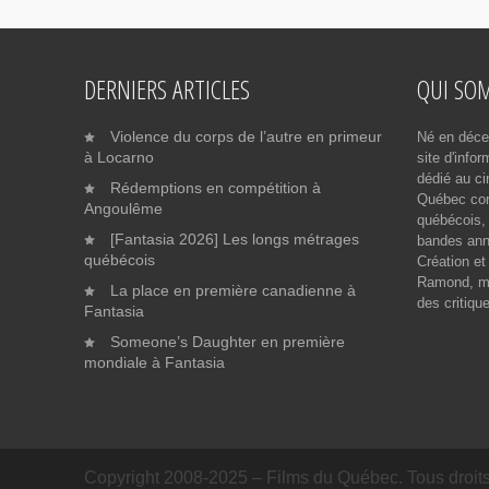
DERNIERS ARTICLES
QUI SO
Violence du corps de l’autre en primeur
Né en déce
à Locarno
site d'info
dédié au ci
Rédemptions en compétition à
Québec cont
Angoulême
québécois, 
[Fantasia 2026] Les longs métrages
bandes ann
québécois
Création et
Ramond, me
La place en première canadienne à
des critiqu
Fantasia
Someone’s Daughter en première
mondiale à Fantasia
Copyright 2008-2025 – Films du Québec. Tous droits 