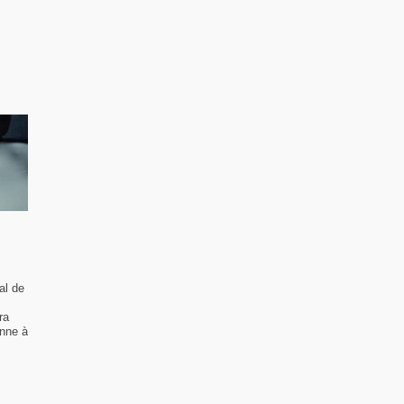
al de
ra
enne à