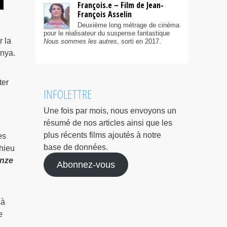
François.e – Film de Jean-
François Asselin
Deuxième long métrage de cinéma
pour le réalisateur du suspense fantastique
r la
Nous sommes les autres
, sorti en 2017.
unya.
ter
INFOLETTRE
Une fois par mois, nous envoyons un
résumé de nos articles ainsi que les
plus récents films ajoutés à notre
es
base de données.
hieu
nze
Abonnez-vous
 à
e