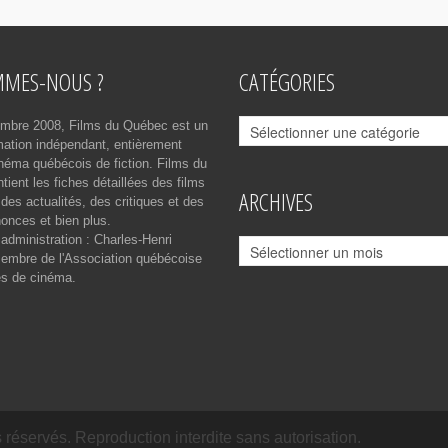
MMES-NOUS ?
CATÉGORIES
Catégories
mbre 2008, Films du Québec est un
rmation indépendant, entièrement
néma québécois de fiction. Films du
ient les fiches détaillées des films
ARCHIVES
des actualités, des critiques et des
onces et bien plus.
 administration : Charles-Henri
Archives
mbre de l'Association québécoise
es de cinéma.
réservés. Reproduction interdite sans autorisation.