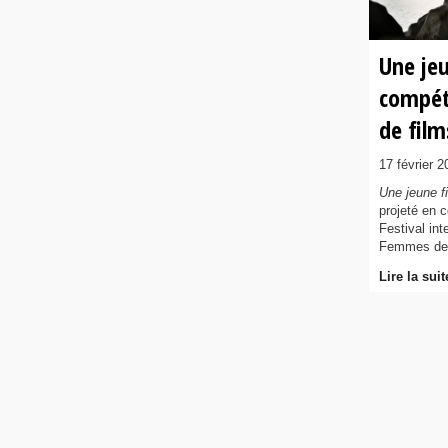
Une jeu
compéti
de fil
17 février 2
Une jeune fi
projeté en c
Festival int
Femmes de C
Lire la suit