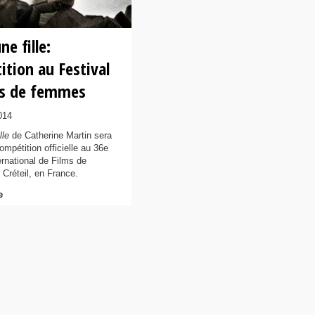
ne fille:
tion au Festival
ms de femmes
014
lle
de Catherine Martin sera
ompétition officielle au 36e
ernational de Films de
réteil, en France.
e