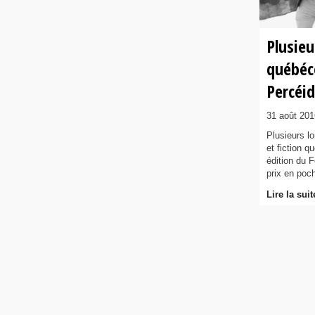
Plusie
québéc
Percéi
31 août 201
Plusieurs l
et fiction q
édition du 
prix en poc
Lire la suit