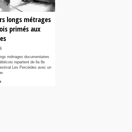
urs longs métrages
ois primés aux
des
6
ongs métrages documentaires
uébécois repartent de lla 8e
Festival Les Percéides avec un
he.
e