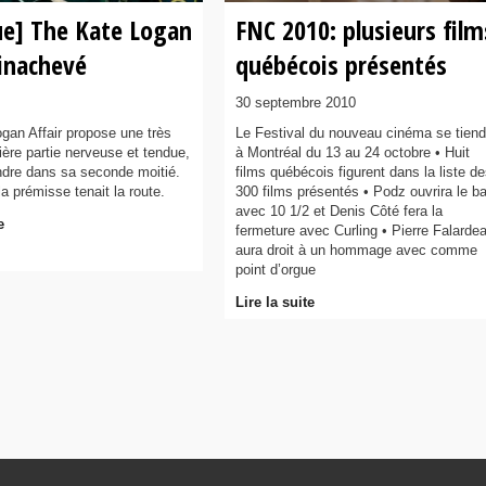
ue] The Kate Logan
FNC 2010: plusieurs film
 inachevé
québécois présentés
30 septembre 2010
gan Affair propose une très
Le Festival du nouveau cinéma se tiend
ère partie nerveuse et tendue,
à Montréal du 13 au 24 octobre • Huit
ndre dans sa seconde moitié.
films québécois figurent dans la liste d
 prémisse tenait la route.
300 films présentés • Podz ouvrira le ba
avec 10 1/2 et Denis Côté fera la
e
fermeture avec Curling • Pierre Falarde
aura droit à un hommage avec comme
point d’orgue
Lire la suite