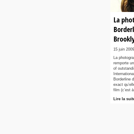
La pho
Border
Brookl
15 juin 200
La photogra
remporte un
of outstand
Internationa
Borderline 
exact qu’ell
film (c’est 
Lire la suit