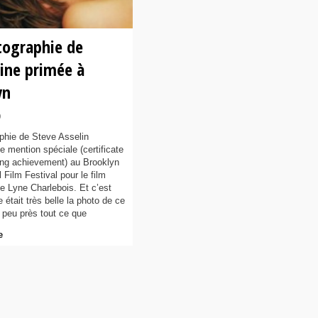
tographie de
line primée à
yn
9
phie de Steve Asselin
e mention spéciale (certificate
ing achievement) au Brooklyn
l Film Festival pour le film
de Lyne Charlebois. Et c’est
e était très belle la photo de ce
à peu près tout ce que
e