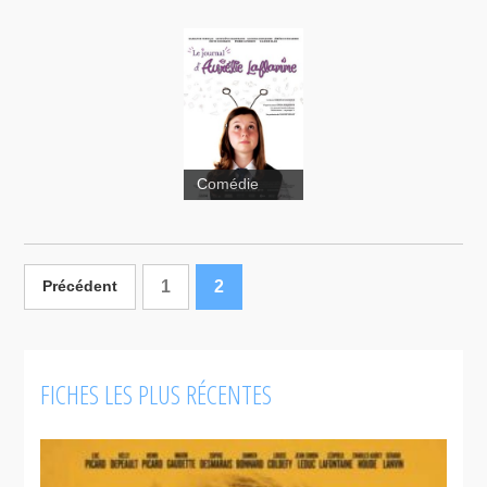
Comédie
Le Journal
d'Aurélie
1
2
Précédent
Laflamme
FICHES LES PLUS RÉCENTES