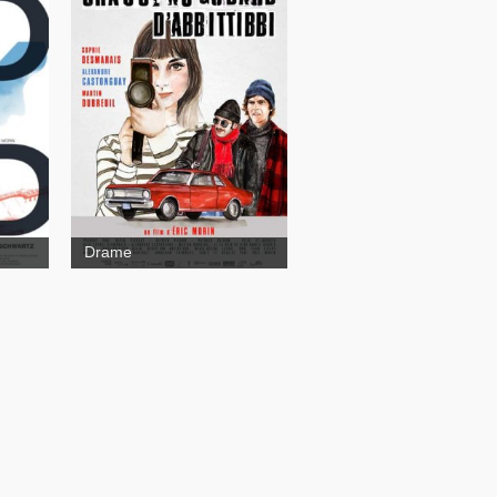
Chasse au Godard
d'Abbittibbi
Drame