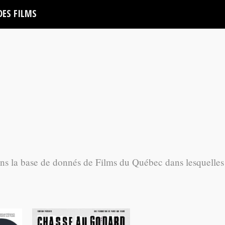
DES FILMS
ans la base de donnés de Films du Québec dans lesquelles