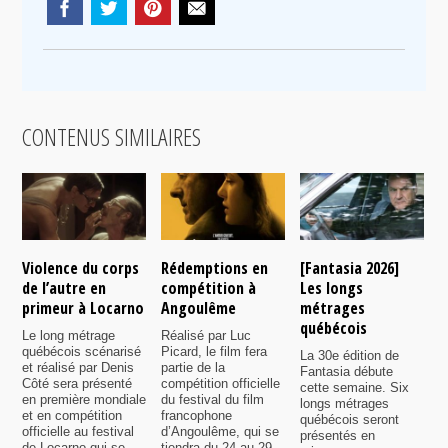
CONTENUS SIMILAIRES
Violence du corps
Rédemptions en
[Fantasia 2026]
L
de l’autre en
compétition à
Les longs
p
primeur à Locarno
Angoulême
métrages
c
québécois
F
Le long métrage
Réalisé par Luc
québécois scénarisé
Picard, le film fera
La 30e édition de
A
et réalisé par Denis
partie de la
Fantasia débute
p
Côté sera présenté
compétition officielle
cette semaine. Six
p
en première mondiale
du festival du film
longs métrages
F
et en compétition
francophone
québécois seront
S
officielle au festival
d’Angoulême, qui se
présentés en
s
de Locarno qui se
tiendra du 24 au 29