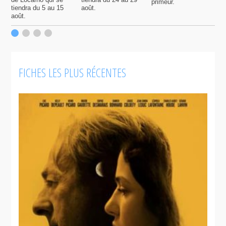
primeur.
p
tiendra du 5 au 15
août.
q
août.
p
c
F
FICHES LES PLUS RÉCENTES