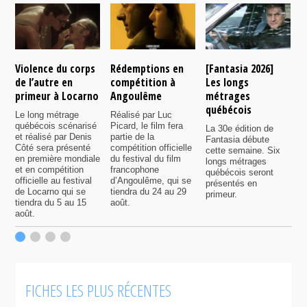
Violence du corps
Rédemptions en
[Fantasia 2026]
L
de l’autre en
compétition à
Les longs
p
primeur à Locarno
Angoulême
métrages
c
québécois
F
Le long métrage
Réalisé par Luc
québécois scénarisé
Picard, le film fera
La 30e édition de
A
et réalisé par Denis
partie de la
Fantasia débute
p
Côté sera présenté
compétition officielle
cette semaine. Six
p
en première mondiale
du festival du film
longs métrages
F
et en compétition
francophone
québécois seront
S
officielle au festival
d’Angoulême, qui se
présentés en
s
de Locarno qui se
tiendra du 24 au 29
primeur.
p
tiendra du 5 au 15
août.
q
août.
p
c
F
FICHES LES PLUS RÉCENTES