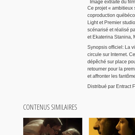
Image extraite du fi
Ce projet « ambitieux 
coproduction québécois
Light et Premier studi
scénarisé et réalisé p
et Ekaterina Stanina, 
Synopsis officiel: La v
circule sur Internet. C
dépêché sur place pour 
retourner pour la premi
et affronter les fantô
Distribué par Entract 
CONTENUS SIMILAIRES