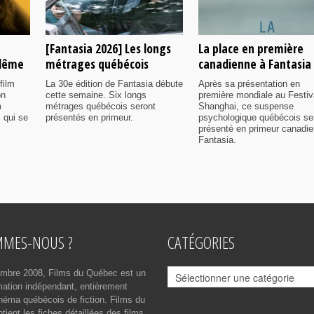
[Fantasia 2026] Les longs
La place en première
ulême
métrages québécois
canadienne à Fantasia
film
La 30e édition de Fantasia débute
Après sa présentation en
on
cette semaine. Six longs
première mondiale au Festiv
m
métrages québécois seront
Shanghai, ce suspense
 qui se
présentés en primeur.
psychologique québécois se
présenté en primeur canadi
Fantasia.
MMES-NOUS ?
CATÉGORIES
Catégories
mbre 2008, Films du Québec est un
rmation indépendant, entièrement
néma québécois de fiction. Films du
ient les fiches détaillées des films