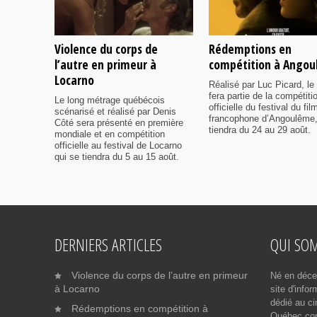
Violence du corps de
Rédemptions en
l’autre en primeur à
compétition à Ango
Locarno
Réalisé par Luc Picard, le 
fera partie de la compétiti
Le long métrage québécois
officielle du festival du fil
scénarisé et réalisé par Denis
francophone d’Angoulême,
Côté sera présenté en première
tiendra du 24 au 29 août.
mondiale et en compétition
officielle au festival de Locarno
qui se tiendra du 5 au 15 août.
DERNIERS ARTICLES
QUI SO
Violence du corps de l’autre en primeur
Né en déce
à Locarno
site d'info
dédié au ci
Rédemptions en compétition à
Québec cont