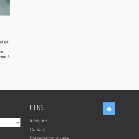
al de
ra
enne à
LIENS
Infolettre
Contact
Présentation du site