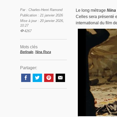
Par : Charles-Henri Ramond
Le long métrage
Nina
Publication : 21 janvier 2026
Celles sera présenté e
Mise à jour : 20 janvier 2026,
international du film d
10:27
4267
Mots clés
,
Berlinale
Nina Roza
Partager: