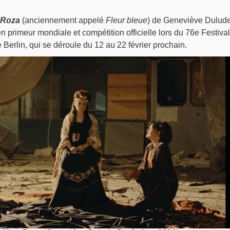
 Roza
(anciennement appelé
Fleur bleue
) de Geneviève Dulud
n primeur mondiale et compétition officielle lors du 76e Festival
e Berlin, qui se déroule du 12 au 22 février prochain.