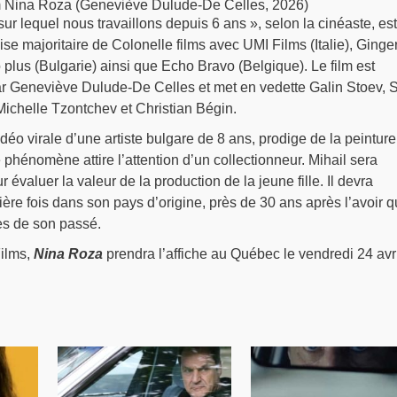
lm Nina Roza (Geneviève Dulude-De Celles, 2026)
sur lequel nous travaillons depuis 6 ans », selon la cinéaste, es
e majoritaire de Colonelle films avec UMI Films (Italie), Ginge
o plus (Bulgarie) ainsi que Echo Bravo (Belgique). Le film est
ar Geneviève Dulude-De Celles et met en vedette Galin Stoev, S
Michelle Tzontchev et Christian Bégin.
idéo virale d’une artiste bulgare de 8 ans, prodige de la peinture
e phénomène attire l’attention d’un collectionneur. Mihail sera
évaluer la valeur de la production de la jeune fille. Il devra
ère fois dans son pays d’origine, près de 30 ans après l’avoir qu
mes de son passé.
Films,
Nina Roza
prendra l’affiche au Québec le vendredi 24 avri