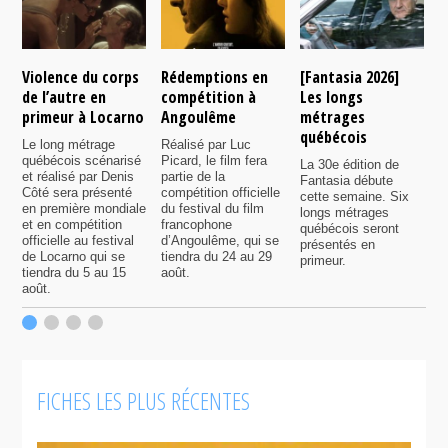
Violence du corps
Rédemptions en
[Fantasia 2026]
L
de l’autre en
compétition à
Les longs
p
primeur à Locarno
Angoulême
métrages
c
québécois
F
Le long métrage
Réalisé par Luc
québécois scénarisé
Picard, le film fera
La 30e édition de
A
et réalisé par Denis
partie de la
Fantasia débute
p
Côté sera présenté
compétition officielle
cette semaine. Six
p
en première mondiale
du festival du film
longs métrages
F
et en compétition
francophone
québécois seront
S
officielle au festival
d’Angoulême, qui se
présentés en
s
de Locarno qui se
tiendra du 24 au 29
primeur.
p
tiendra du 5 au 15
août.
q
août.
p
c
F
FICHES LES PLUS RÉCENTES