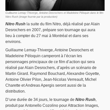
Guillaume Lemay-Thiverge, Antoine Desrochers et Madeleine Péloquin dans le film
Nitro Rush (image fournie par la production)
Nitro Rush
la suite du film Nitro, déjà réalisé par Alain
Desrochers en 2007, prépare son tournage qui aura
lieu à compter du 27 mai à Montréal et dans ses
environs.
Guillaume Lemay-Thiverge, Antoine Desrochers et
Madeleine Péloquin camperont à l’écran les
personnages principaux de ce film d’action qui sera
réalisé par Alain Desrochers, d’après un scénario de
Martin Girard. Raymond Bouchard, Alexandre Goyette,
Antoine Olivier Pilon, Jean-Nicolas Verreault, Michel
Charette et Andreas Apergis seront aussi de la
distribution.
D’une durée de 34 jours, le tournage de
Nitro Rush
,
produit par Antonello Cozolino pour Attraction Images,