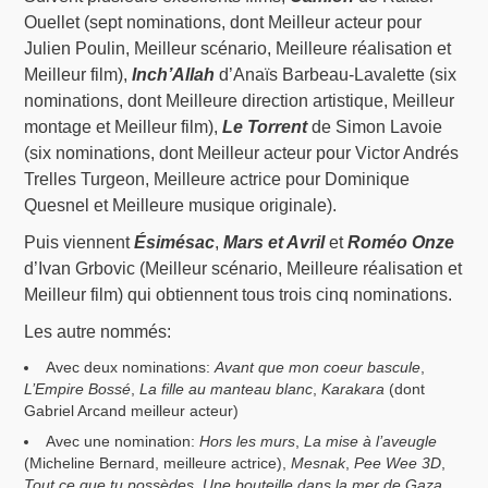
Ouellet (sept nominations, dont Meilleur acteur pour
Julien Poulin, Meilleur scénario, Meilleure réalisation et
Meilleur film),
Inch’Allah
d’Anaïs Barbeau-Lavalette (six
nominations, dont Meilleure direction artistique, Meilleur
montage et Meilleur film),
Le Torrent
de Simon Lavoie
(six nominations, dont Meilleur acteur pour Victor Andrés
Trelles Turgeon, Meilleure actrice pour Dominique
Quesnel et Meilleure musique originale).
Puis viennent
Ésimésac
,
Mars et Avril
et
Roméo Onze
d’Ivan Grbovic (Meilleur scénario, Meilleure réalisation et
Meilleur film) qui obtiennent tous trois cinq nominations.
Les autre nommés:
Avec deux nominations:
Avant que mon coeur bascule
,
L’Empire Bossé
,
La fille au manteau blanc
,
Karakara
(dont
Gabriel Arcand meilleur acteur)
Avec une nomination:
Hors les murs
,
La mise à l’aveugle
(Micheline Bernard, meilleure actrice),
Mesnak
,
Pee Wee 3D
,
Tout ce que tu possèdes
,
Une bouteille dans la mer de Gaza