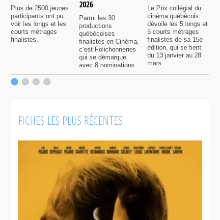
2026
é
Plus de 2500 jeunes
Le Prix collégial du
participants ont pu
cinéma québécois
Parmi les 30
C
voir les longs et les
dévoile les 5 longs et
productions
c
courts métrages
5 courts métrages
québécoises
a
finalistes.
finalistes de sa 15e
finalistes en Cinéma,
m
édition, qui se tient
c’est Folichonneries
d
du 13 janvier au 28
qui se démarque
r
mars
avec 8 nominations
FICHES LES PLUS RÉCENTES