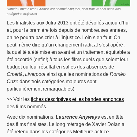
Roméo Onze d’Ivan Grbovic est nommé cinq fois, dont trois le sont dans des
catégories majeures.
Les finalistes aux Jutra 2013 ont été dévoilés aujourd’hui
et, pour la première fois depuis de nombreuses années,
on ne pourra pas crier à l’injustice. Loin s’en faut. On
peut même dire qu’un changement radical s’est opéré ;
la qualité a été mise en avant et un traitement équitable a
été accordé (enfin!) à tous les films quels que soient leur
budget ou leur résultat en salles (les absences de
Omertà
,
Liverpool
ainsi que les nominations de
Roméo
Onze
dans trois catégories majeures sont
particulièrement remarquables).
>> Voir les
fiches descriptives et les bandes annonces
des films nommés.
Avec dix nominations,
Laurence Anyways
est en tête
des films finalistes. Le long métrage de Xavier Dolan a
été retenu dans les catégories Meilleure actrice