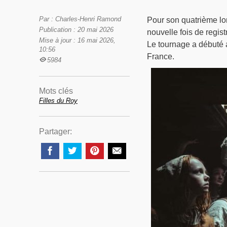
Par : Charles-Henri Ramond
Pour son quatrième lo
Publication : 20 mai 2026
nouvelle fois de regis
Mise à jour : 16 mai 2026,
Le tournage a débuté a
10:56
France.
5984
Mots clés
Filles du Roy
Partager: