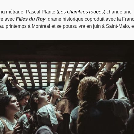
ng métrage, Pascal Plante (
Les chambres rouges
) change une
tre avec
Filles du Roy
, drame historique coproduit avec la Franc
u printemps à Montréal et se poursuivra en juin à Saint-Malo, 