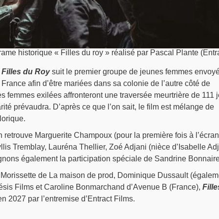
ame historique « Filles du roy » réalisé par Pascal Plante (Entr
,
Filles du Roy
suit le premier groupe de jeunes femmes envoy
e France afin d’être mariées dans sa colonie de l’autre côté de
es femmes exilées affronteront une traversée meurtrière de 111 
rité prévaudra. D’après ce que l’on sait, le film est mélange de
lorique.
on retrouve Marguerite Champoux (pour la première fois à l’écran
s Tremblay, Lauréna Thellier, Zoé Adjani (nièce d’Isabelle Adj
gnons également la participation spéciale de Sandrine Bonnaire
 Morissette de La maison de prod, Dominique Dussault (égalem
ésis Films et Caroline Bonmarchand d’Avenue B (France),
Fill
en 2027 par l’entremise d’Entract Films.