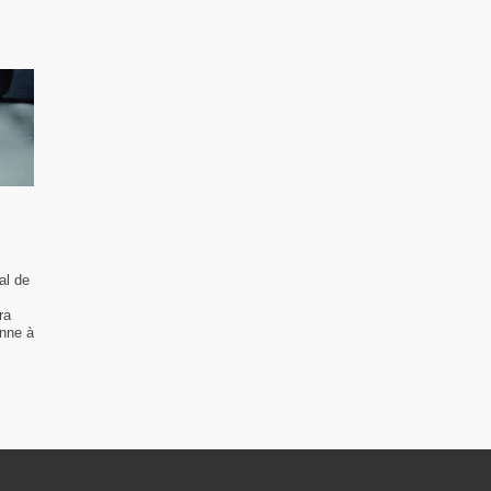
al de
ra
enne à